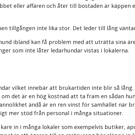
bbet eller affären och åter till bostaden är käppen e
 tillgången inte lika stor. Det leder till lång vänta
nd ibland kan få problem med att uträtta sina äre
ger som inte låter ledarhundar vistas i lokalerna.
hundar vilket innebär att brukartiden inte blir så l
n om det är en hög kostnad att ta fram en sådan hun
r sannolikhet ändå är en ren vinst för samhället när 
ligt mer stöd från personal i många situationer.
kare in i många lokaler som exempelvis butiker, apo