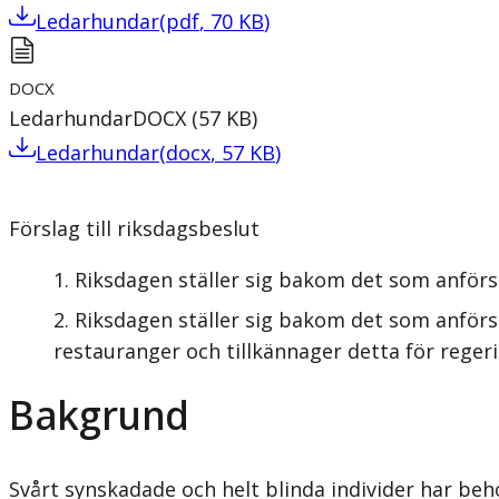
Ledarhundar
(
pdf
,
70
KB
)
DOCX
Ledarhundar
DOCX
(
57
KB
)
Ledarhundar
(
docx
,
57
KB
)
Förslag till riksdagsbeslut
Riksdagen ställer sig bakom det som anförs
Riksdagen ställer sig bakom det som anförs 
restauranger och tillkännager detta för reger
Bakgrund
Svårt synskadade och helt blinda individer har behov