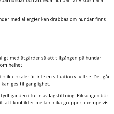
edarhundar och att ledarhundar får vistas i alla
nder med allergier kan drabbas om hundar finns i
imligt med åtgärder så att tillgången på hundar
som helhet.
ika lokaler är inte en situation vi vill se. Det går
 kan ges tillgänglighet.
tydliganden i form av lagstiftning. Riksdagen bör
l att konflikter mellan olika grupper, exempelvis