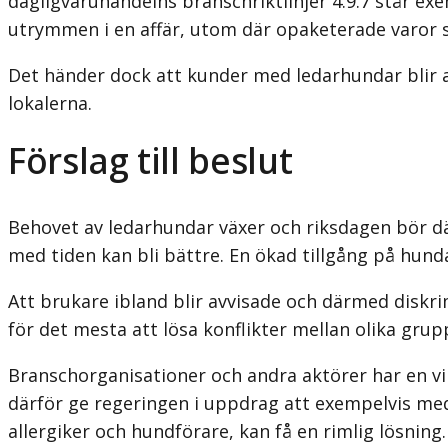
dagligvaruhandelns branschriktlinjer 4.9.7 står exe
utrymmen i en affär, utom där opaketerade varor s
Det händer dock att kunder med ledarhundar blir 
lokalerna.
Förslag till beslut
Behovet av ledarhundar växer och riksdagen bör där
med tiden kan bli bättre. En ökad tillgång på hund
Att brukare ibland blir avvisade och därmed diskrimi
för det mesta att lösa konflikter mellan olika grup
Branschorganisationer och andra aktörer har en vil
därför ge regeringen i uppdrag att exempelvis med 
allergiker och hundförare, kan få en rimlig lösning.