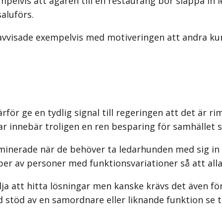
mpelvis att ägaren till en restaurang bör släppa in l
aluförs.
avvisade exempelvis med motiveringen att andra ku
för ge en tydlig signal till regeringen att det är r
ar innebär troligen en ren besparing för samhället 
nerade när de behöver ta ledarhunden med sig in i ol
per av personer med funktionsvariationer så att alla
ja att hitta lösningar men kanske krävs det även för
stöd av en samordnare eller liknande funktion se til