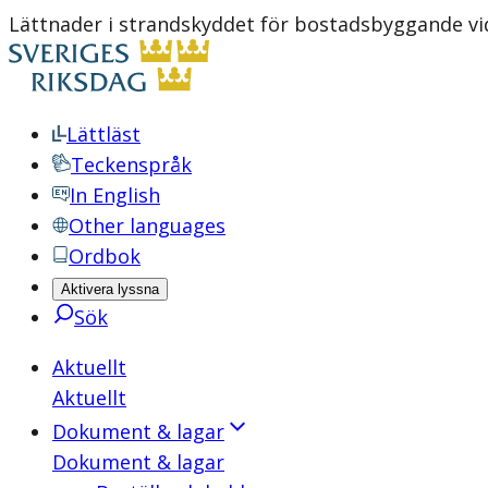
Lättnader i strandskyddet för bostadsbyggande vid
Lättläst
Teckenspråk
In English
Other languages
Ordbok
Aktivera lyssna
Sök
Aktuellt
Aktuellt
Dokument & lagar
Dokument & lagar