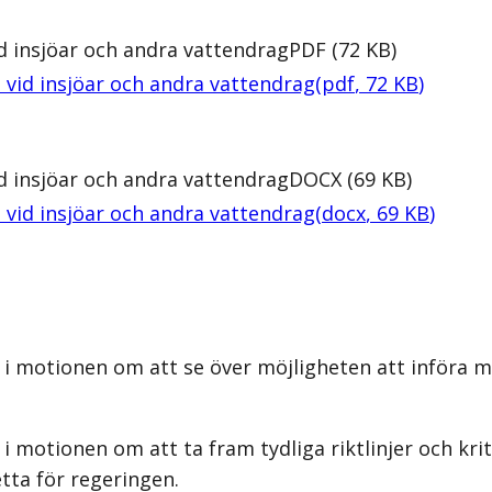
d insjöar och andra vattendrag
PDF
(
72
KB
)
vid insjöar och andra vattendrag
(
pdf
,
72
KB
)
d insjöar och andra vattendrag
DOCX
(
69
KB
)
vid insjöar och andra vattendrag
(
docx
,
69
KB
)
i motionen om att se över möjligheten att införa mer
i motionen om att ta fram tydliga riktlinjer och kr
tta för regeringen.