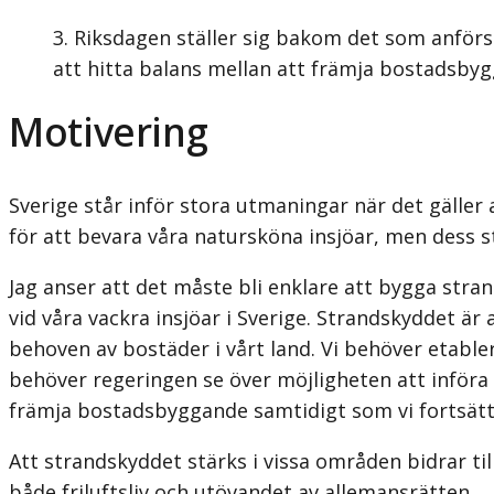
Riksdagen ställer sig bakom det som anförs
att hitta balans mellan att främja bostadsbyg
Motivering
Sverige står inför stora utmaningar när det gäller
för att bevara våra natursköna insjöar, men dess 
Jag anser att det måste bli enklare att bygga str
vid våra vackra insjöar i Sverige. Strandskyddet är
behoven av bostäder i vårt land. Vi behöver etabler
behöver regeringen se över möjligheten att införa 
främja bostadsbyggande samtidigt som vi fortsätter
Att strandskyddet stärks i vissa områden bidrar till
både friluftsliv och utövandet av allemansrätten.