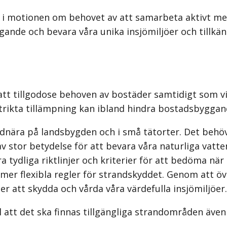
 i motionen om behovet av att samarbeta aktivt me
gande och bevara våra unika insjömiljöer och tillkän
 att tillgodose behoven av bostäder samtidigt som v
strikta tillämpning kan ibland hindra bostadsbyggan
andnära på landsbygden och i små tätorter. Det beh
 av stor betydelse för att bevara våra naturliga vatt
a tydliga riktlinjer och kriterier för att bedöma nä
mer flexibla regler för strandskyddet. Genom att öve
 att skydda och vårda våra värdefulla insjömiljöer.
 att det ska finnas tillgängliga strandområden även 