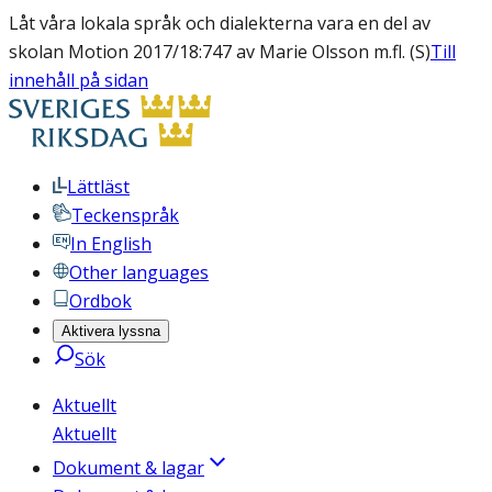
Låt våra lokala språk och dialekterna vara en del av
skolan Motion 2017/18:747 av Marie Olsson m.fl. (S)
Till
innehåll på sidan
Lättläst
Teckenspråk
In English
Other languages
Ordbok
Aktivera lyssna
Sök
Aktuellt
Aktuellt
Dokument & lagar