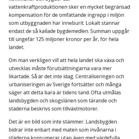
vattenkraftproduktionen sker en mycket begränsad
kompensation för de omfattande ingrepp i miljön
som utbyggnaden har inneburit. Lokalt stannar
endast de så kallade bygdemedlen. Summan uppgår
till ungefär 125 miljoner kronor per år, för hela
landet.
Om man verkligen vill att hela landet ska växa och
utvecklas måste förutsättning­arna vara mer
likartade. Så är det inte idag. Centraliseringen och
urbaniseringen av Sverige fortsätter och många
säger att detta bara är tidens tand. Ofta utmålas
lands­bygden och skogslänen som tärande och
städerna beskrivs som tillväxtmotorer.
Det är en bild som inte stämmer. Landsbygden
bidrar inte enbart med maten som invånarna i
städerna konsumerar utan även med värdefulla