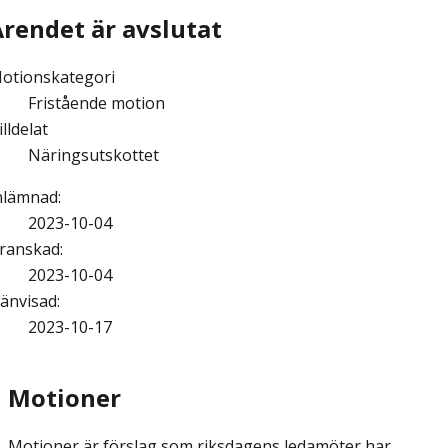
Ärendet är avslutat
otionskategori
Fristående motion
illdelat
Näringsutskottet
nlämnad
:
2023-10-04
ranskad
:
2023-10-04
änvisad
:
2023-10-17
Motioner
Motioner är förslag som riksdagens ledamöter har