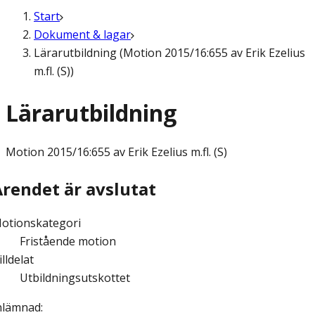
Start
Dokument & lagar
Lärarutbildning (Motion 2015/16:655 av Erik Ezelius
m.fl. (S))
Lärarutbildning
Motion
2015/16:655 av Erik Ezelius m.fl. (S)
Ärendet är avslutat
otionskategori
Fristående motion
illdelat
Utbildningsutskottet
nlämnad
: