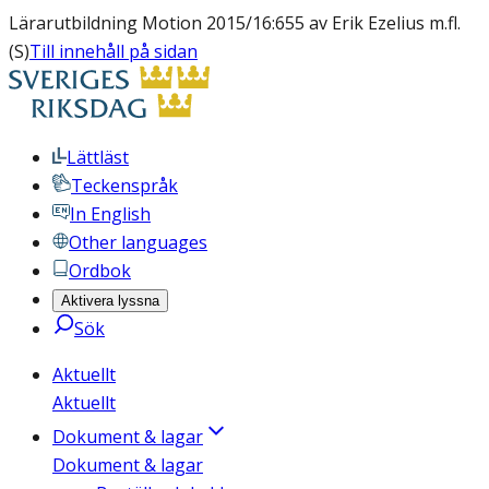
Lärarutbildning Motion 2015/16:655 av Erik Ezelius m.fl.
(S)
Till innehåll på sidan
Lättläst
Teckenspråk
In English
Other languages
Ordbok
Aktivera lyssna
Sök
Aktuellt
Aktuellt
Dokument & lagar
Dokument & lagar