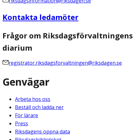
riksdagsinformation@riksdagen.se
Kontakta ledamöter
Frågor om Riksdagsförvaltningens
diarium
registrator.riksdagsforvaltningen@riksdagen.se
Genvägar
Arbeta hos oss
Beställ och ladda ner
För lärare
Press
Riksdagens öppna data
Riksdagsbiblioteket