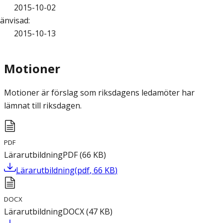
2015-10-02
änvisad
:
2015-10-13
Motioner
Motioner är förslag som riksdagens ledamöter har
lämnat till riksdagen.
PDF
Lärarutbildning
PDF
(
66
KB
)
Lärarutbildning
(
pdf
,
66
KB
)
DOCX
Lärarutbildning
DOCX
(
47
KB
)