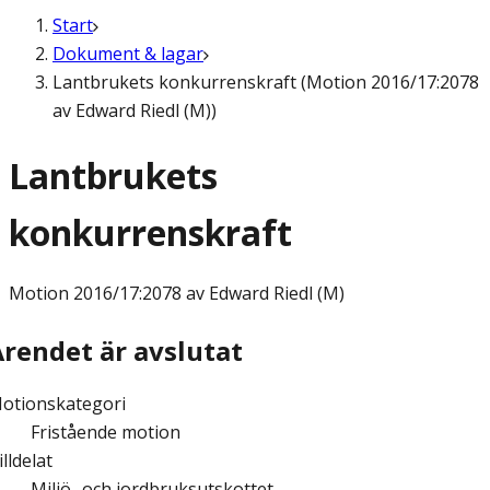
Start
Dokument & lagar
Lantbrukets konkurrenskraft (Motion 2016/17:2078
av Edward Riedl (M))
Lantbrukets
konkurrenskraft
Motion
2016/17:2078 av Edward Riedl (M)
Ärendet är avslutat
otionskategori
Fristående motion
illdelat
Miljö- och jordbruksutskottet