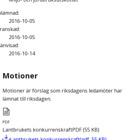
nlämnad
:
2016-10-05
ranskad
:
2016-10-05
änvisad
:
2016-10-14
Motioner
Motioner är förslag som riksdagens ledamöter har
lämnat till riksdagen.
PDF
Lantbrukets konkurrenskraft
PDF
(
55
KB
)
Lantbrukets konkurrenskraft
(
pdf
,
55
KB
)