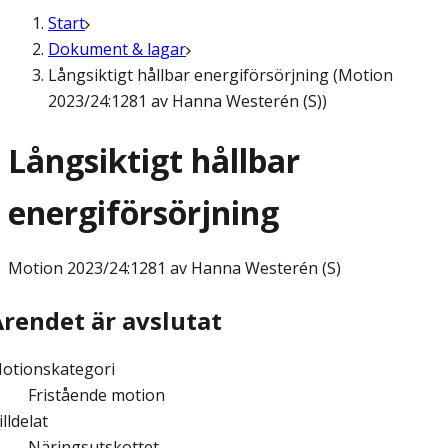
Start
Dokument & lagar
Långsiktigt hållbar energiförsörjning (Motion
2023/24:1281 av Hanna Westerén (S))
Långsiktigt hållbar
energiförsörjning
Motion
2023/24:1281 av Hanna Westerén (S)
Ärendet är avslutat
otionskategori
Fristående motion
illdelat
Näringsutskottet