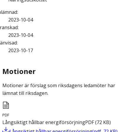
nlämnad
:
2023-10-04
ranskad
:
2023-10-04
änvisad
:
2023-10-17
Motioner
Motioner är förslag som riksdagens ledamöter har
lämnat till riksdagen.
PDF
Långsiktigt hållbar energiförsörjning
PDF
(
72
KB
)
Långsiktigt hållbar energiförsörjning
(
pdf
,
72
KB
)