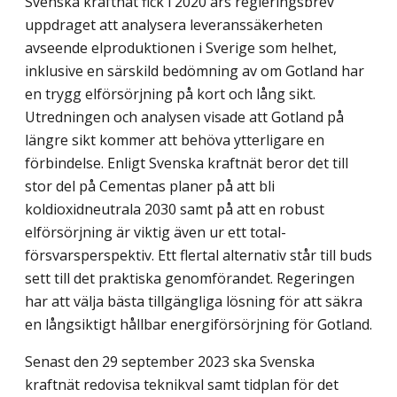
Svenska kraftnät fick i 2020 års regleringsbrev
uppdraget att analysera leverans­säkerheten
avseende elproduktionen i Sverige som helhet,
inklusive en särskild be­dömning av om Gotland har
en trygg elförsörjning på kort och lång sikt.
Utredningen och analysen visade att Gotland på
längre sikt kommer att behöva ytterligare en
förbindelse. Enligt Svenska kraftnät beror det till
stor del på Cementas planer på att bli
koldioxidneutrala 2030 samt på att en robust
elförsörjning är viktig även ur ett total­
försvarsperspektiv. Ett flertal alternativ står till buds
sett till det praktiska genom­förandet. Regeringen
har att välja bästa tillgängliga lösning för att säkra
en långsiktigt hållbar energiförsörjning för Gotland.
Senast den 29 september 2023 ska Svenska
kraftnät redovisa teknikval samt tidplan för det