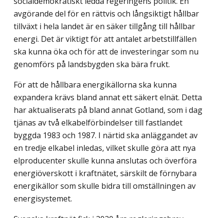
socialdemokratiskt ledda regeringens politik. En
avgörande del för en rättvis och långsiktigt hållbar
tillväxt i hela landet är en säker tillgång till hållbar
energi. Det är viktigt för att antalet arbetstillfällen
ska kunna öka och för att de investeringar som nu
genomförs på landsbygden ska bära frukt.
För att de hållbara energikällorna ska kunna
expandera krävs bland annat ett säkert elnät. Detta
har aktualiserats på bland annat Gotland, som i dag
tjänas av två elkabel­förbindelser till fastlandet
byggda 1983 och 1987. I närtid ska anläggandet av
en tredje elkabel inledas, vilket skulle göra att nya
elproducenter skulle kunna anslutas och över­föra
energiöverskott i kraftnätet, särskilt de förnybara
energikällor som skulle bidra till omställningen av
energisystemet.