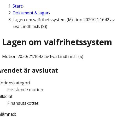
Start
Dokument & lagar
Lagen om valfrihetssystem (Motion 2020/21:1642 av
Eva Lindh m.fl. (S))
Lagen om valfrihetssystem
Motion
2020/21:1642 av Eva Lindh m.fl. (S)
Ärendet är avslutat
otionskategori
Fristående motion
illdelat
Finansutskottet
nlämnad
: