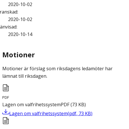
2020-10-02
ranskad
:
2020-10-02
änvisad
:
2020-10-14
Motioner
Motioner är förslag som riksdagens ledamöter har
lämnat till riksdagen.
PDF
Lagen om valfrihetssystem
PDF
(
73
KB
)
Lagen om valfrihetssystem
(
pdf
,
73
KB
)