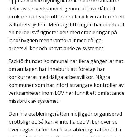
upphandlande myndigheter konkurrensutsätter
delar av sin verksam­het genom att överlåta till
brukaren att välja utförare bland leverantörer i ett
valfrihets­system. Men lagstiftningen har inneburit
en hel del svårigheter dels med etableringar på
landsbygden men framförallt med dåliga
arbetsvillkor och utnyttjande av systemet.
Fackförbundet Kommunal har flera gånger larmat
om att lagen har inneburit att före­tag har
konkurrerat med dåliga arbetsvillkor. Några
kommuner som har infört strängare kontroller av
verksamheter inom LOV har funnit ett omfattande
missbruk av systemet.
Den fria etableringsrätten möjliggör organiserad
brottslighet. Så kan vi inte ha det. Vi behöver se
över reglerna för den fria etableringsrätten och i