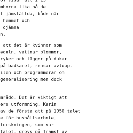
mborna lika på de

t jämställda, både när

 hemmet och

 ojämna

rn.
 att det är kvinnor som

egeln, vattnar blommor,

ryker och lägger på dukar.

på badkaret, rensar avlopp,

ilen och programmerar om

generalisering men dock

mråde. Det är viktigt att

ers utformning. Karin

av de första att på 1950-talet

e för hushållsarbete,

forskningen, som var

talet, drevs på främst av
