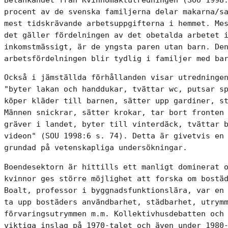
procent av de svenska familjerna delar makarna/sa
mest tidskrävande arbetsuppgifterna i hemmet. Mes
det gäller fördelningen av det obetalda arbetet i
inkomstmässigt, är de yngsta paren utan barn. Den
arbetsfördelningen blir tydlig i familjer med ba
Också i jämställda förhållanden visar utredningen
"byter lakan och handdukar, tvättar wc, putsar sp
köper kläder till barnen, sätter upp gardiner, st
Männen snickrar, sätter krokar, tar bort fronten 
gräver i landet, byter till vinterdäck, tvättar b
videon" (SOU 1998:6 s. 74). Detta är givetvis en 
grundad på vetenskapliga undersökningar.
Boendesektorn är hittills ett manligt dominerat o
kvinnor ges större möjlighet att forska om bostäd
Boalt, professor i byggnadsfunktionslära, var en 
ta upp bostäders användbarhet, städbarhet, utrymm
förvaringsutrymmen m.m. Kollektivhusdebatten och 
viktiga inslag på 1970-talet och även under 1980-