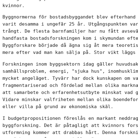
kvinnor.
Byggnormerna för bostadsbyggandet blev efterhand 
varit desamma i ungefär 25 år. Utgångspunkten var
trångt. De flesta barnfamiljer har nu fått avsevä
handfasta bostadsforskningen kom i skymundan efte
Byggforskare började då ägna sig åt mera teoretis
mera efter vad man kan sälja på. Stor vikt läggs
Forskningen inom byggsektorn idag gäller huvudsak
samhällsproblem, energi, "sjuka hus", inomhusklim
mycket angeläget. Tyvärr har dock kunskapen om va
fragmentariserad och fördelad mellan olika markna
att samarbete och erfarenhetsutbyte minskat vad g
Vidare minskar valfriheten mellan olika boendefor
eller villa på grund av ekonomiska skäl.
I budgetpropositionen föreslås en markant neddrag
byggforskning. Det är påtagligt att kvinnors fors
utformning kommer att drabbas hårt. Denna forskni