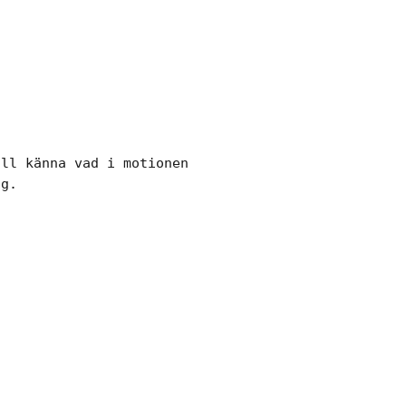
ll känna vad i motionen

ng.