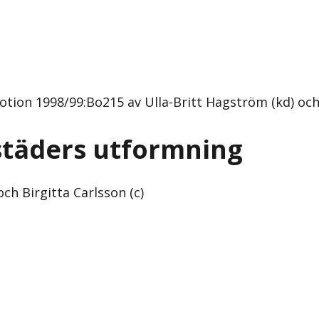
on 1998/99:Bo215 av Ulla-Britt Hagström (kd) och B
städers utformning
ch Birgitta Carlsson (c)