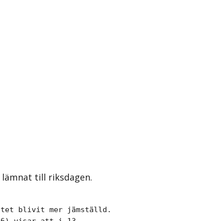
lämnat till riksdagen.
tet blivit mer jämställd.

6) visar att i 13
