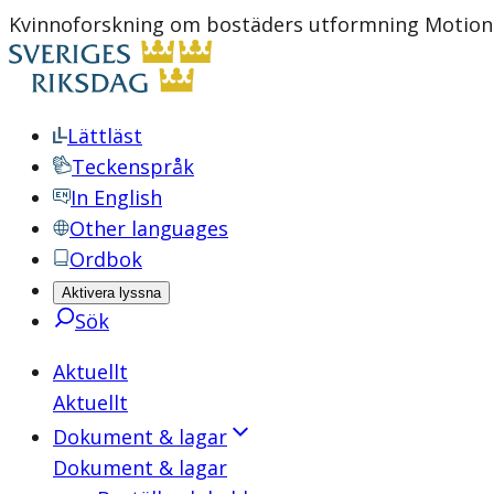
Kvinnoforskning om bostäders utformning Motion 19
Lättläst
Teckenspråk
In English
Other languages
Ordbok
Aktivera lyssna
Sök
Aktuellt
Aktuellt
Dokument & lagar
Dokument & lagar