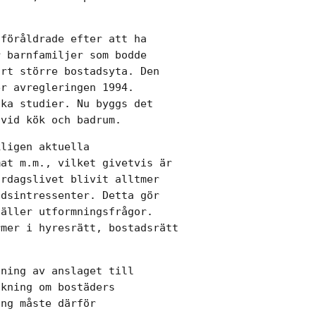
föråldrade efter att ha

 barnfamiljer som bodde

rt större bostadsyta. Den

r avregleringen 1994.

ka studier. Nu byggs det

 vid kök och badrum.
ligen aktuella

at m.m., vilket givetvis är

rdagslivet blivit alltmer

dsintressenter. Detta gör

äller utformningsfrågor.

mer i hyresrätt, bostadsrätt

ning av anslaget till

kning om bostäders

ng måste därför
