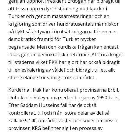
gerillan upphör. President Erdogan har bidragit till
att trissa upp en lynchstämning mot kurder i
Turkiet och genom massarresteringar och en
krigföring som driver hundratusentals människor
på flykt så är tyvärr förutsättningarna för en mer
demokratisk framtid för Turkiet mycket
begränsade. Men den kurdiska frågan kan endast
lösas genom demokratiska reformer. Att föra kriget
till städerna vilket PKK har gjort har också bidragit
till en eskalering av våldet och bidragit till ett allt
större elände för vanligt folk i området.
Kurderna i Irak har kontrollerat provinserna Erbil,
Duhok och Suleymania sedan början av 1990-talet.
Efter Saddam Husseins fall har de också
kontrollerat, till och från, stora delar av det så
kallade § 140-området väster och söder om dessa
provinser. KRG befinner sig i en process av