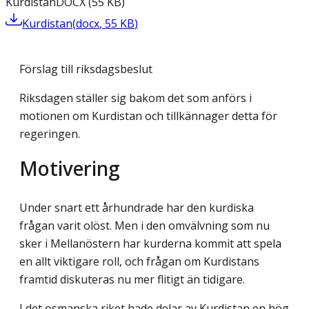
Kurdistan
DOCX
(
55
KB
)
Kurdistan
(
docx
,
55
KB
)
Förslag till riksdagsbeslut
Riksdagen ställer sig bakom det som anförs i
motionen om Kurdistan och tillkännager detta för
regeringen.
Motivering
Under snart ett århundrade har den kurdiska
frågan varit olöst. Men i den omvälvning som nu
sker i Mellanöstern har kurderna kommit att spela
en allt viktigare roll, och frågan om Kurdistans
framtid diskuteras nu mer flitigt än tidigare.
I det osmanska riket hade delar av Kurdistan en hög