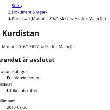
Start
Dokument & lagar
Kurdistan (Motion 2016/17:677 av Fredrik Malm (L))
Kurdistan
Motion
2016/17:677 av Fredrik Malm (L)
Ärendet är avslutat
otionskategori
Fristående motion
illdelat
Utrikesutskottet
nlämnad
:
2016-09-30