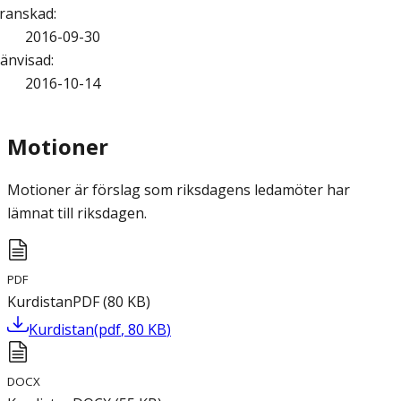
ranskad
:
2016-09-30
änvisad
:
2016-10-14
Motioner
Motioner är förslag som riksdagens ledamöter har
lämnat till riksdagen.
PDF
Kurdistan
PDF
(
80
KB
)
Kurdistan
(
pdf
,
80
KB
)
DOCX