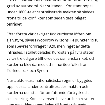
grad av autonomi. När sultanen i Konstantinopel
under 1800-talet centraliserade makten så såddes
fröna till de konflikter som sedan dess plågat
området.
Efter första världskriget fick kurderna löften om
självstyre, såväl i Woodrow Wilsons 14 punkter 1918
som i Sèvresfördraget 1920, men inget av detta
infriades. I stället delades Kurdistan på fyra stater
varav tre tidigare tillhörde det osmanska riket, och
kurderna blev därmed ett minoritetsfolk i Iran,
Turkiet, Irak och Syrien.
När auktoritära nationalistiska regimer byggdes
upp i dessa länder centraliserades makten och
kurderna utsattes för omfattande förtryck och
assimilering. Konsekvensen blev kurdiska revolter,
som med tiden utvecklades till breda väpnade