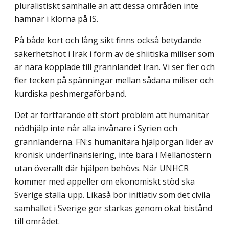
pluralistiskt samhälle än att dessa områden inte
hamnar i klorna på IS.
På både kort och lång sikt finns också betydande
säkerhetshot i Irak i form av de shiitiska miliser som
är nära kopplade till grannlandet Iran. Vi ser fler och
fler tecken på spänningar mellan sådana miliser och
kurdiska peshmergaförband.
Det är fortfarande ett stort problem att humanitär
nödhjälp inte når alla invånare i Syrien och
grannländerna. FN:s humanitära hjälporgan lider av
kronisk underfinansiering, inte bara i Mellanöstern
utan överallt där hjälpen behövs. När UNHCR
kommer med appeller om ekonomiskt stöd ska
Sverige ställa upp. Likaså bör initiativ som det civila
samhället i Sverige gör stärkas genom ökat bistånd
till området.