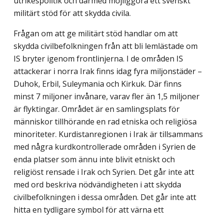
utrikespolitik och därmed möjliggöra ett svenskt
militärt stöd för att skydda civila.
Frågan om att ge militärt stöd handlar om att
skydda civilbefolkningen från att bli lemlästade om
IS bryter igenom frontlinjerna. I de områden IS
attackerar i norra Irak finns idag fyra miljonstäder –
Duhok, Erbil, Suleymania och Kirkuk. Där finns
minst 7 miljoner invånare, varav fler än 1,5 miljoner
är flyktingar. Området är en samlingsplats för
människor tillhörande en rad etniska och religiösa
minoriteter. Kurdistanregionen i Irak är tillsammans
med några kurdkontrollerade områden i Syrien de
enda platser som ännu inte blivit etniskt och
religiöst rensade i Irak och Syrien. Det går inte att
med ord beskriva nödvändigheten i att skydda
civilbefolkningen i dessa områden. Det går inte att
hitta en tydligare symbol för att värna ett