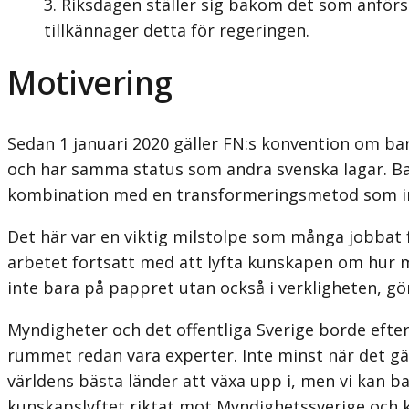
Riksdagen ställer sig bakom det som anför
tillkännager detta för regeringen.
Motivering
Sedan 1 januari 2020 gäller FN:s konvention om bar
och har samma status som andra svenska lagar. Bar
kombination med en transformeringsmetod som inne
Det här var en viktig milstolpe som många jobbat fö
arbetet fortsatt med att lyfta kunskapen om hur m
inte bara på pappret utan också i verkligheten, gö
Myndigheter och det offentliga Sverige borde eft
rummet redan vara experter. Inte minst när det gäll
världens bästa länder att växa upp i, men vi kan b
kunskapslyftet riktat mot Myndighetssverige och k