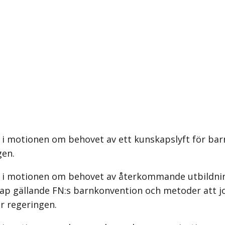
 i motionen om behovet av ett kunskapslyft för bar
gen.
s i motionen om behovet av återkommande utbildni
kap gällande FN:s barnkonvention och metoder att jo
ör regeringen.