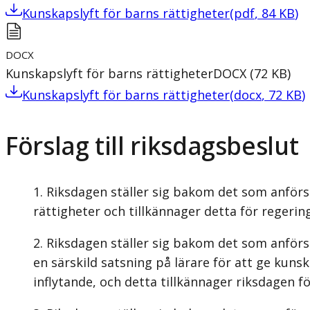
Kunskapslyft för barns rättigheter
(
pdf
,
84
KB
)
DOCX
Kunskapslyft för barns rättigheter
DOCX
(
72
KB
)
Kunskapslyft för barns rättigheter
(
docx
,
72
KB
)
Förslag till riksdagsbeslut
Riksdagen ställer sig bakom det som anförs
rättigheter och tillkännager detta för regerin
Riksdagen ställer sig bakom det som anför
en särskild satsning på lärare för att ge kuns
inflytande, och detta tillkännager riksdagen f