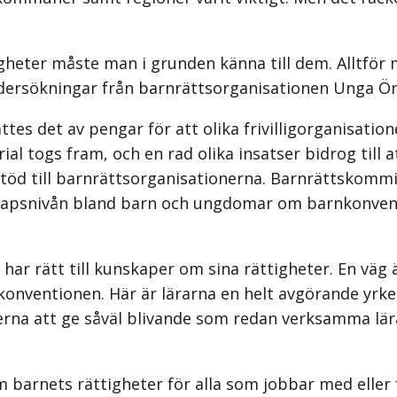
igheter måste man i grunden känna till dem. Alltför m
dersökningar från barnrättsorganisationen Unga Ör
es det av pengar för att olika frivilligorganisati
ial togs fram, och en rad olika insatser bidrog till 
 stöd till barnrättsorganisationerna. Barnrättskomm
kapsnivån bland barn och ungdomar om barnkonvent
 har rätt till kunskaper om sina rättigheter. En väg
nkonventionen. Här är lärarna en helt avgörande yrkes
erna att ge såväl blivande som redan verksamma lär
m barnets rättigheter för alla som jobbar med elle