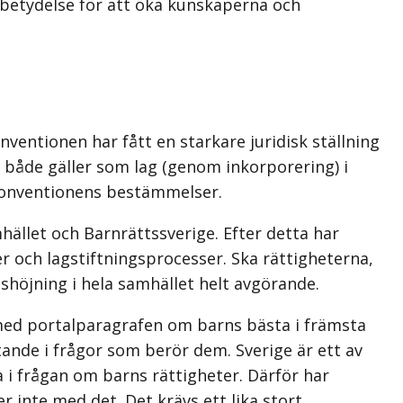
betydelse för att öka kunskaperna och
ventionen har fått en starkare juridisk ställning
 både gäller som lag (genom inkorporering) i
konventionens bestämmelser.
mhället och Barnrättssverige. Efter detta har
och lag­stiftningsprocesser. Ska rättigheterna,
shöjning i hela samhället helt avgörande.
 med portalparagrafen om barns bästa i främsta
tande i frågor som berör dem. Sverige är ett av
a i frågan om barns rättigheter. Därför har
 inte med det. Det krävs ett lika stort