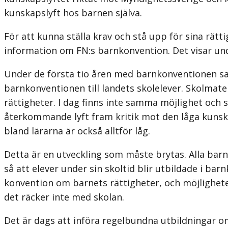
kunskapslyft hos barnen själva.
För att kunna ställa krav och stå upp för sina rätt
information om FN:s barnkonvention. Det visar un
Under de första tio åren med barnkonventionen satt
barnkonventionen till landets skolelever. Skolmater
rättigheter. I dag finns inte samma möjlighet och
återkommande lyft fram kritik mot den låga kuns
bland lärarna är också alltför låg.
Detta är en utveckling som måste brytas. Alla barn
så att elever under sin skoltid blir utbildade i bar
konvention om barnets rättigheter, och möjlighet
det räcker inte med skolan.
Det är dags att införa regelbundna utbildningar o