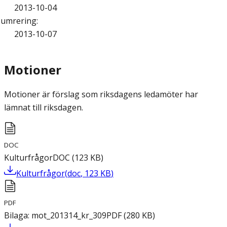
2013-10-04
umrering
:
2013-10-07
Motioner
Motioner är förslag som riksdagens ledamöter har
lämnat till riksdagen.
DOC
Kulturfrågor
DOC
(
123
KB
)
Kulturfrågor
(
doc
,
123
KB
)
PDF
Bilaga: mot_201314_kr_309
PDF
(
280
KB
)