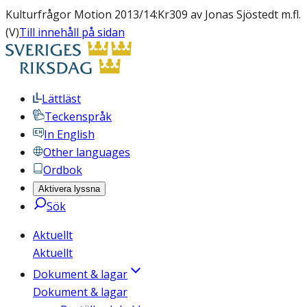
Kulturfrågor Motion 2013/14:Kr309 av Jonas Sjöstedt m.fl.
(V)
Till innehåll på sidan
Lättläst
Teckenspråk
In English
Other languages
Ordbok
Aktivera lyssna
Sök
Aktuellt
Aktuellt
Dokument & lagar
Dokument & lagar