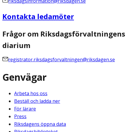
riksdagsinformation@riksdagen.se
Kontakta ledamöter
Frågor om Riksdagsförvaltningens
diarium
registrator.riksdagsforvaltningen@riksdagen.se
Genvägar
Arbeta hos oss
Beställ och ladda ner
För lärare
Press
Riksdagens öppna data
Riksdagsbiblioteket