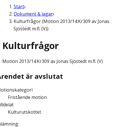
Start
Dokument & lagar
Kulturfrågor (Motion 2013/14:Kr309 av Jonas
Sjöstedt m.fl. (V))
Kulturfrågor
Motion
2013/14:Kr309 av Jonas Sjöstedt m.fl. (V)
Ärendet är avslutat
otionskategori
Fristående motion
illdelat
Kulturutskottet
nlämning
: