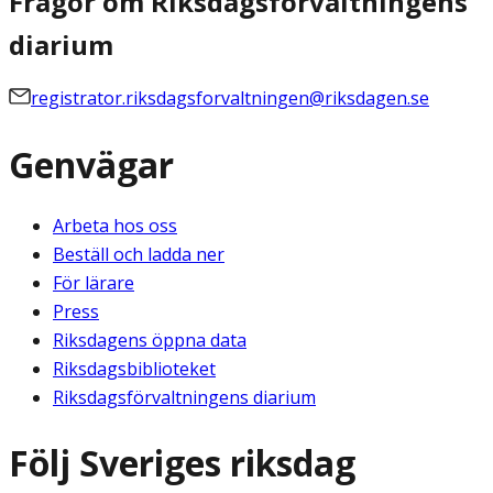
Frågor om Riksdagsförvaltningens
diarium
registrator.riksdagsforvaltningen@riksdagen.se
Genvägar
Arbeta hos oss
Beställ och ladda ner
För lärare
Press
Riksdagens öppna data
Riksdagsbiblioteket
Riksdagsförvaltningens diarium
Följ Sveriges riksdag