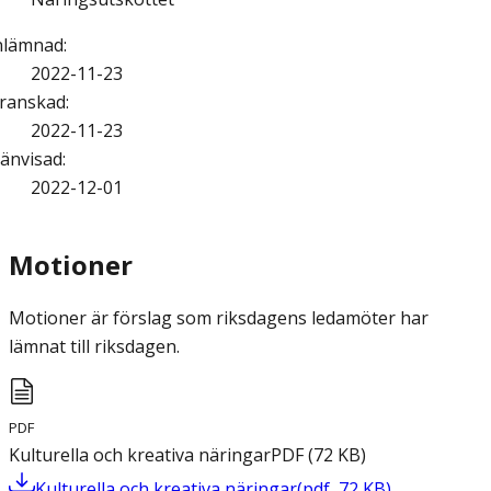
nlämnad
:
2022-11-23
ranskad
:
2022-11-23
änvisad
:
2022-12-01
Motioner
Motioner är förslag som riksdagens ledamöter har
lämnat till riksdagen.
PDF
Kulturella och kreativa näringar
PDF
(
72
KB
)
Kulturella och kreativa näringar
(
pdf
,
72
KB
)