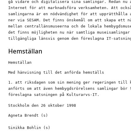
gå vidare och digitalisera sina samlingar. Redan nu a
Internet för att marknadsföra verksamheten. Att också
samlingarna är en nödvändighet för att upprätthålla a
ner via SESAM. Det finns önskemål om att skapa ett nä
mellan centrallänsmuseerna och de lokala hembygdsmuse
det finns möjligheten nu när samtliga museisamlingar 
tillgängliga länsvis genom den föreslagna IT-satsnin
Hemställan
Hemställan
Med hänvisning till det anförda hemställs
1. att riksdagen som sin mening ger regeringen till k
anförts om att även hembygdsrörelsens samlingar bör f
föreslagna satsningen på Kulturarvs-IT.
Stockholm den 26 oktober 1998
Agneta Brendt (s)

Sinikka Bohlin (s)