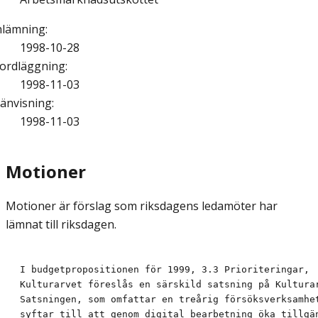
nlämning
:
1998-10-28
ordläggning
:
1998-11-03
änvisning
:
1998-11-03
Motioner
Motioner är förslag som riksdagens ledamöter har
lämnat till riksdagen.
I budgetpropositionen för 1999, 3.3 Prioriteringar,

Kulturarvet föreslås en särskild satsning på Kulturar
Satsningen, som omfattar en treårig försöksverksamhet
syftar till att genom digital bearbetning öka tillgän