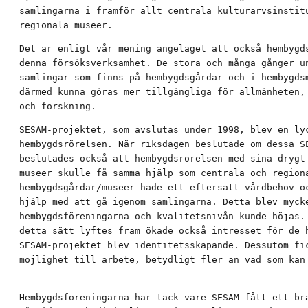
samlingarna i framför allt centrala kulturarvsinstitu
regionala museer.
Det är enligt vår mening angeläget att också hembygds
denna försöksverksamhet. De stora och många gånger un
samlingar som finns på hembygdsgårdar och i hembygdsm
därmed kunna göras mer tillgängliga för allmänheten, 
och forskning.
SESAM-projektet, som avslutas under 1998, blev en lyc
hembygdsrörelsen. När riksdagen beslutade om dessa SE
beslutades också att hembygdsrörelsen med sina drygt 
museer skulle få samma hjälp som centrala och regiona
hembygdsgårdar/museer hade ett eftersatt vårdbehov oc
hjälp med att gå igenom samlingarna. Detta blev mycke
hembygdsföreningarna och kvalitetsnivån kunde höjas. 
detta sätt lyftes fram ökade också intresset för de h
SESAM-projektet blev identitetsskapande. Dessutom fic
möjlighet till arbete, betydligt fler än vad som kan
Hembygdsföreningarna har tack vare SESAM fått ett bra