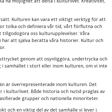
a möjlighet att delta i kulturlivet. Kreativitet,
tt. Kulturen kan vara ett viktigt verktyg för att
 tolka och definiera vår tid, vårt förflutna och
t tillgodogöra oss kulturupplevelser. Våra
har att själva berätta våra historier. Kultur och
or.
uttrycket genom att osynliggöra, undertrycka och
i samhället i stort eller inom kulturen, om vi inte
 Män är överrepresenterade inom kulturen. Det
 i kulturlivet. Både historia och nutid präglas av
sifierade grupper och nationella minoriteter.
 och en viktig del av det samhälle vi lever i.