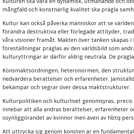
Kulturen ska vara en dynamisk, utmanande och obund
mångfald och konstnärlig kvalitet ska prägla samhä
Kultur kan också påverka människor att se världen 
förändra destruktiva eller förlegade attityder, tra
våra visioner framåt. Makten över tanken skapas i 
föreställningar präglas av den världsbild som andra 
kulturyttringar är därför aldrig neutrala. De prägla
Könsmaktsordningen, heteronormen, den strukturel
nedvärdera berättelser och erfarenheter. Jämställdh
bekämpar och segrar över dessa maktstrukturer.
Kulturpolitiken och kulturlivet genomsyras, precis
innebär att alla andras berättelser, erfarenheter o
osynliggörandet av kvinnor men även av hbtq-perso
Att uttrycka sig genom konsten är en fundamental mä