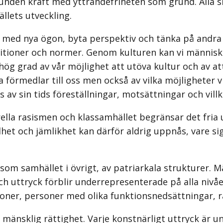
en kraft med yttrandefriheten som grund. Alla ska h
llets utveckling.
med nya ögon, byta perspektiv och tänka på andra sä
ditioner och normer. Genom kulturen kan vi människor
hög grad av vår möjlighet att utöva kultur och av at
förmedlar till oss men också av vilka möjligheter vi 
s av sin tids föreställningar, motsättningar och villk
la rasismen och klassamhället begränsar det fria 
et och jämlikhet kan därför aldrig uppnås, vare sig 
 som samhället i övrigt, av patriarkala strukturer.
ch uttryck förblir underrepresenterade på alla nivåer
ner, personer med olika funktionsnedsättningar, ra
nsklig rättighet. Varje konstnärligt uttryck är unikt