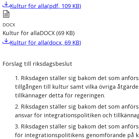
Kultur för alla
(
pdf
,
109
KB
)
DOCX
Kultur för alla
DOCX
(
69
KB
)
Kultur för alla
(
docx
,
69
KB
)
Förslag till riksdagsbeslut
Riksdagen ställer sig bakom det som anförs
tillgången till kultur samt vilka övriga åtgär
tillkännager detta för regeringen.
Riksdagen ställer sig bakom det som anförs
ansvar för integrationspolitiken och tillkänna
Riksdagen ställer sig bakom det som anför
för integrationspolitikens genomförande på k