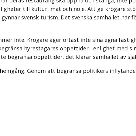
när deras restaurang ska öppna och stänga, inte poli
ter till kultur, mat och nöje. Att ge krögare större
m gynnar svensk turism. Det svenska samhället har 
er inte. Krögare äger oftast inte sina egna fastigh
 begränsa hyrestagares öppettider i enlighet med s
inte begränsa öppettider, det klarar samhället av själ
 hemgång. Genom att begränsa politikers inflytande g