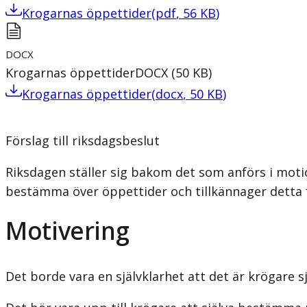
Krogarnas öppettider
(
pdf
,
56
KB
)
DOCX
Krogarnas öppettider
DOCX
(
50
KB
)
Krogarnas öppettider
(
docx
,
50
KB
)
Förslag till riksdagsbeslut
Riksdagen ställer sig bakom det som anförs i mot
bestämma över öppettider och tillkännager detta 
Motivering
Det borde vara en självklarhet att det är krögare