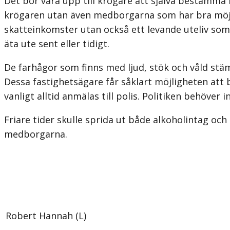
Det bör vara upp till krögare att själva bestämma 
krögaren utan även medborgarna som har bra möjlighe
skatteinkomster utan också ett levande uteliv so
äta ute sent eller tidigt.
De farhågor som finns med ljud, stök och våld stämm
Dessa fastighetsägare får såklart möjligheten att
vanligt alltid anmälas till polis. Politiken behöver 
Friare tider skulle sprida ut både alkoholintag och
medborgarna.
Robert Hannah (L)