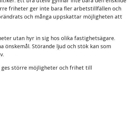
tiker. Ett bra uteliv gynnar inte bara den enskilde
 friheter ger inte bara fler arbetstillfällen och
förändrats och många uppskattar möjligheten att
eter utan hyr in sig hos olika fastighetsägare.
ina önskemål. Störande ljud och stök kan som
v.
es större möjligheter och frihet till