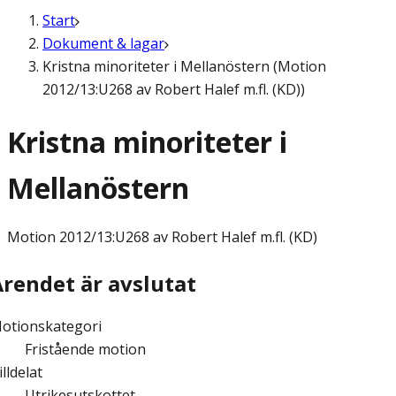
Start
Dokument & lagar
Kristna minoriteter i Mellanöstern (Motion
2012/13:U268 av Robert Halef m.fl. (KD))
Kristna minoriteter i
Mellanöstern
Motion
2012/13:U268 av Robert Halef m.fl. (KD)
Ärendet är avslutat
otionskategori
Fristående motion
illdelat
Utrikesutskottet