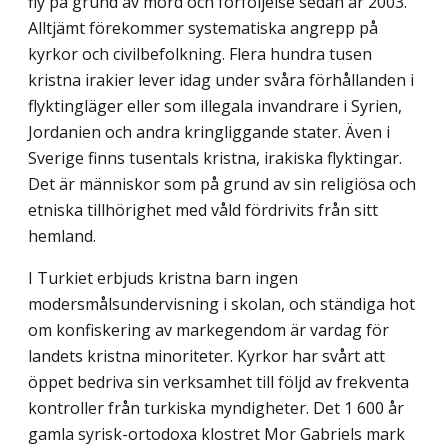
fly på grund av mord och förföljelse sedan år 2003.
Alltjämt förekommer systematiska angrepp på
kyrkor och civilbefolkning. Flera hundra tusen
kristna irakier lever idag under svåra förhållanden i
flyktingläger eller som illegala invandrare i Syrien,
Jordanien och andra kringliggande stater. Även i
Sverige finns tusentals kristna, irakiska flyktingar.
Det är människor som på grund av sin religiösa och
etniska tillhörighet med våld fördrivits från sitt
hemland.
I Turkiet erbjuds kristna barn ingen
modersmålsundervisning i skolan, och ständiga hot
om konfiskering av markegendom är vardag för
landets kristna minoriteter. Kyrkor har svårt att
öppet bedriva sin verksamhet till följd av frekventa
kontroller från turkiska myndigheter. Det 1 600 år
gamla syrisk-ortodoxa klostret Mor Gabriels mark