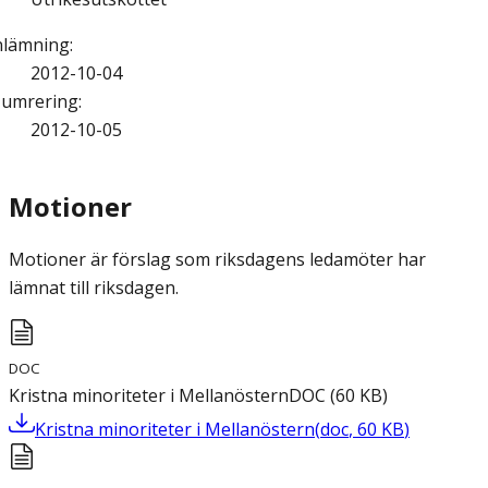
nlämning
:
2012-10-04
umrering
:
2012-10-05
Motioner
Motioner är förslag som riksdagens ledamöter har
lämnat till riksdagen.
DOC
Kristna minoriteter i Mellanöstern
DOC
(
60
KB
)
Kristna minoriteter i Mellanöstern
(
doc
,
60
KB
)