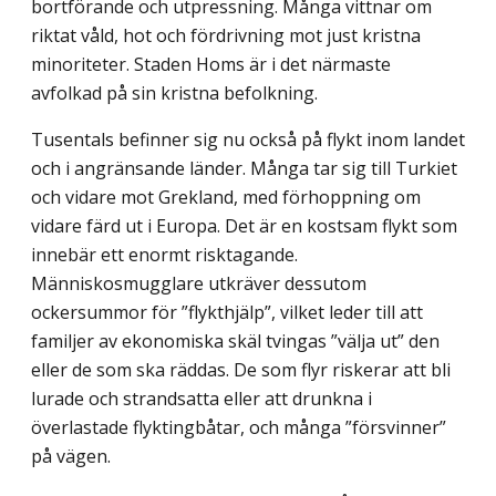
bortförande och utpressning. Många vittnar om
riktat våld, hot och fördrivning mot just kristna
minoriteter. Staden Homs är i det närmaste
avfolkad på sin kristna befolkning.
Tusentals befinner sig nu också på flykt inom landet
och i angränsande länder. Många tar sig till Turkiet
och vidare mot Grekland, med förhoppning om
vidare färd ut i Europa. Det är en kostsam flykt som
innebär ett enormt risktagande.
Människosmugglare utkräver dessutom
ockersummor för ”flykthjälp”, vilket leder till att
familjer av ekonomiska skäl tvingas ”välja ut” den
eller de som ska räddas. De som flyr riskerar att bli
lurade och strandsatta eller att drunkna i
överlastade flyktingbåtar, och många ”försvinner”
på vägen.