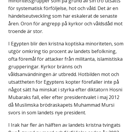
minoritetsgrupper som på grund av sin tro utsätts
för systematisk förföljelse, hot och våld. Det är en
händelseutveckling som har eskalerat de senaste
åren. Oron för angrepp på kyrkor och våldsdåd mot
troende är stor.
I Egypten blir den kristna koptiska minoriteten, som
utgör omkring tio procent av landets befolkning,
ofta föremål för attacker från militanta, islamistiska
grupperingar. Kyrkor bränns och
våldsanvändningen är utbredd. Hotbilden mot och
utsattheten för Egyptens kopter förefaller inte på
något sätt ha minskat i styrka efter diktatorn Hosni
Mubaraks fall, eller efter presidentvalet i maj 2012
då Muslimska brödraskapets Muhammad Mursi
svors in som landets nye president.
I Irak har fler än hälften av landets kristna tvingats