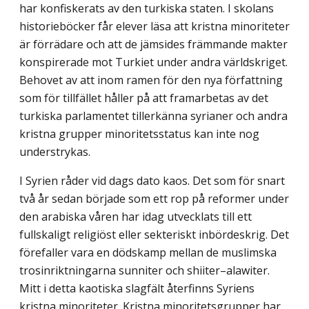
har konfiskerats av den turkiska staten. I skolans
historieböcker får elever läsa att kristna minoriteter
är förrädare och att de jämsides främmande makter
konspirerade mot Turkiet under andra världskriget.
Behovet av att inom ramen för den nya författning
som för tillfället håller på att framarbetas av det
turkiska parlamentet tillerkänna syrianer och andra
kristna grupper minoritetsstatus kan inte nog
understrykas.
I Syrien råder vid dags dato kaos. Det som för snart
två år sedan började som ett rop på reformer under
den arabiska våren har idag utvecklats till ett
fullskaligt religiöst eller sekteriskt inbördeskrig. Det
förefaller vara en dödskamp mellan de muslimska
trosinriktningarna sunniter och shiiter–alawiter.
Mitt i detta kaotiska slagfält återfinns Syriens
kristna minoriteter. Kristna minoritetsgrupper har