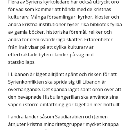
Flera av Syriens kyrkoledare har också uttryckt oro
för vad som kommer att hända med de kristnas
kulturarv. Många församlingar, kyrkor, kloster och
andra kristna institutioner hyser rika bibliotek fyllda
av gamla böcker, historiska föremål, reliker och
andra för dem ovärderliga skatter. Erfarenheter
från Irak visar på att dylika kulturarv är
eftertraktade byten i länder på väg mot
statskollaps.
I Libanon är läget alltjämt spänt och risken för att
Syrienkonflikten ska sprida sig till Libanon är
överhängande. Det spända läget samt oron över att
den beväpnade Hizbullahgerillan ska använda sina
vapen i större omfattning gör läget än mer hotfullt.
I andra länder såsom Saudiarabien och Jemen
åtnjuter kristna minoritetsgrupper mycket knappa