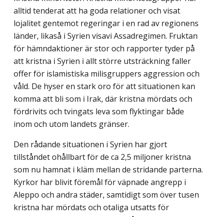
alltid tenderat att ha goda relationer och visat
lojalitet gentemot regeringar i en rad av regionens
länder, likaså i Syrien visavi Assadregimen. Fruktan
för hämndaktioner är stor och rapporter tyder på
att kristna i Syrien i allt större utsträckning faller
offer för islamistiska milisgruppers aggression och
våld. De hyser en stark oro för att situationen kan
komma att bli som i Irak, där kristna mördats och
fördrivits och tvingats leva som flyktingar både
inom och utom landets gränser.
Den rådande situationen i Syrien har gjort
tillståndet ohållbart för de ca 2,5 miljoner kristna
som nu hamnat i kläm mellan de stridande parterna.
Kyrkor har blivit föremål för väpnade angrepp i
Aleppo och andra städer, samtidigt som över tusen
kristna har mördats och otaliga utsatts för