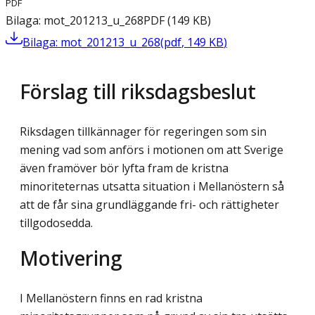
PDF
Bilaga: mot_201213_u_268
PDF
(
149
KB
)
Bilaga: mot_201213_u_268
(
pdf
,
149
KB
)
Förslag till riksdagsbeslut
Riksdagen tillkännager för regeringen som sin
mening vad som anförs i motionen om att Sverige
även framöver bör lyfta fram de kristna
minoriteternas utsatta situation i Mellanöstern så
att de får sina grundläggande fri- och rättigheter
tillgodosedda.
Motivering
I Mellanöstern finns en rad kristna