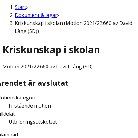
Start
Dokument & lagar
Kriskunskap i skolan (Motion 2021/22:660 av David
Lång (SD))
Kriskunskap i skolan
Motion
2021/22:660 av David Lång (SD)
Ärendet är avslutat
otionskategori
Fristående motion
illdelat
Utbildningsutskottet
nlämnad
: