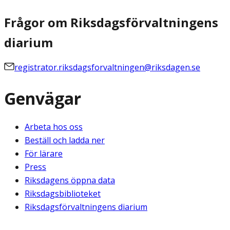
Frågor om Riksdagsförvaltningens
diarium
registrator.riksdagsforvaltningen@riksdagen.se
Genvägar
Arbeta hos oss
Beställ och ladda ner
För lärare
Press
Riksdagens öppna data
Riksdagsbiblioteket
Riksdagsförvaltningens diarium