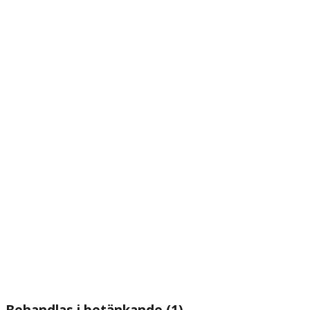
Behandlas i betänkande (1)