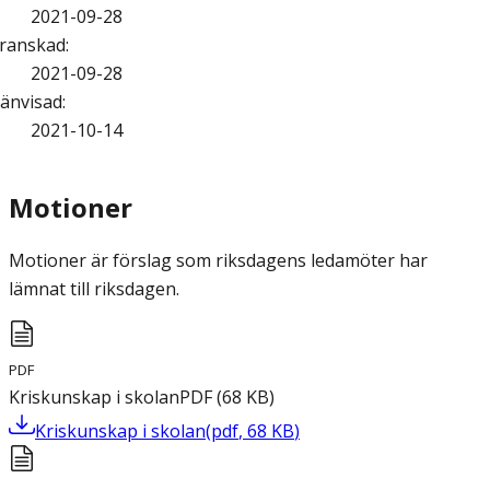
2021-09-28
ranskad
:
2021-09-28
änvisad
:
2021-10-14
Motioner
Motioner är förslag som riksdagens ledamöter har
lämnat till riksdagen.
PDF
Kriskunskap i skolan
PDF
(
68
KB
)
Kriskunskap i skolan
(
pdf
,
68
KB
)