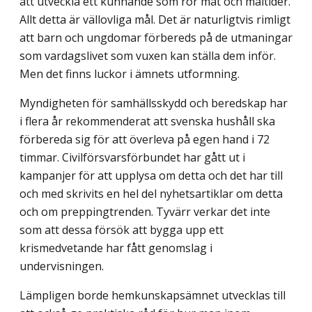
att utveckla ett kunnande som rör mat och måltider.
Allt detta är vällovliga mål. Det är naturligtvis rimligt
att barn och ungdomar förbereds på de utmaningar
som vardagslivet som vuxen kan ställa dem inför.
Men det finns luckor i ämnets utformning.
Myndigheten för samhällsskydd och beredskap har
i flera år rekommenderat att svenska hushåll ska
förbereda sig för att överleva på egen hand i 72
timmar. Civil­försvarsförbundet har gått ut i
kampanjer för att upplysa om detta och det har till
och med skrivits en hel del nyhetsartiklar om detta
och om preppingtrenden. Tyvärr verkar det inte
som att dessa försök att bygga upp ett
krismedvetande har fått genomslag i
undervisningen.
Lämpligen borde hemkunskapsämnet utvecklas till