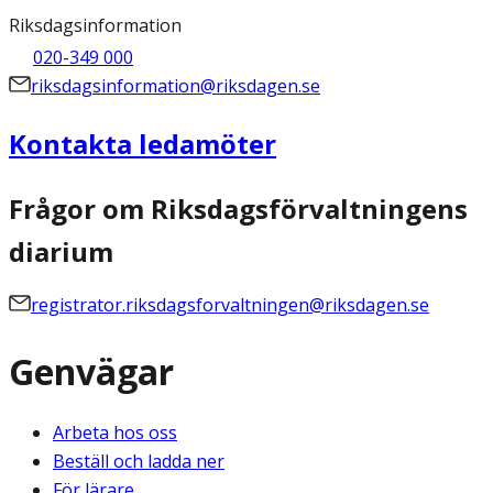
Riksdagsinformation
020-349 000
riksdagsinformation@riksdagen.se
Kontakta ledamöter
Frågor om Riksdagsförvaltningens
diarium
registrator.riksdagsforvaltningen@riksdagen.se
Genvägar
Arbeta hos oss
Beställ och ladda ner
För lärare