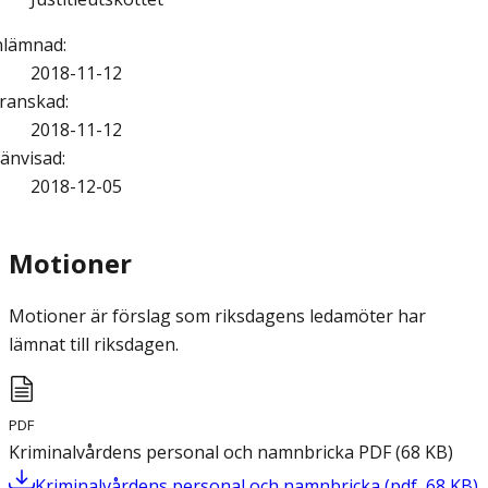
nlämnad
:
2018-11-12
ranskad
:
2018-11-12
änvisad
:
2018-12-05
Motioner
Motioner är förslag som riksdagens ledamöter har
lämnat till riksdagen.
PDF
Kriminalvårdens personal och namnbricka
PDF
(
68
KB
)
Kriminalvårdens personal och namnbricka
(
pdf
,
68
KB
)