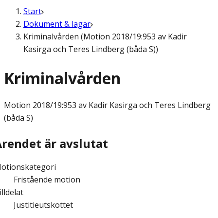
Start
Dokument & lagar
Kriminalvården (Motion 2018/19:953 av Kadir
Kasirga och Teres Lindberg (båda S))
Kriminalvården
Motion
2018/19:953 av Kadir Kasirga och Teres Lindberg
(båda S)
Ärendet är avslutat
otionskategori
Fristående motion
illdelat
Justitieutskottet