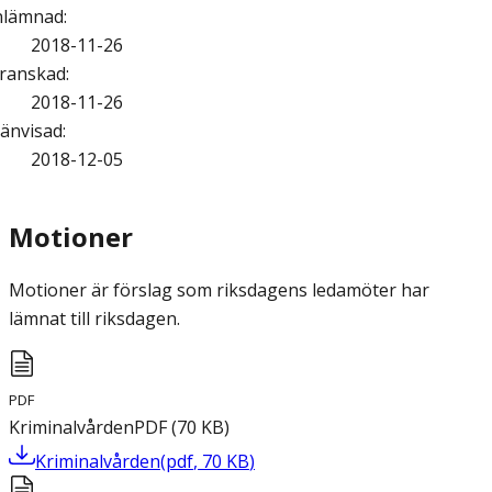
nlämnad
:
2018-11-26
ranskad
:
2018-11-26
änvisad
:
2018-12-05
Motioner
Motioner är förslag som riksdagens ledamöter har
lämnat till riksdagen.
PDF
Kriminalvården
PDF
(
70
KB
)
Kriminalvården
(
pdf
,
70
KB
)