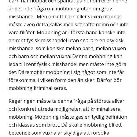
barn har hoppat och sparkat på honom eller henne
är det inte fråga om mobbning utan om grov
misshandel. Men om ett barn eller vuxen mobbas
måste även detta kallas med sitt rätta namn och inte
vara tillåtet. Mobbning är i första hand kanske inte
en rent fysisk misshandel utan snarare en psykisk
misshandel som kan ske mellan barn, mellan vuxen
och barn och mellan vuxna. Denna mobbning kan
leda till rent fysisk misshandel men måste inte göra
det. Däremot är mobbning i sig något som inte får
förekomma, i vilken form den än sker. Därför bör
mobbning kriminaliseras.
Regeringen måste ta denna fråga på största allvar
och konkret utreda möjligheten att kriminalisera
mobbning. Mobbning måste ges en tydlig definition
och klassas som brott. Då skulle mobbning bli ett
beteende som vuxna är skyldiga att försöka