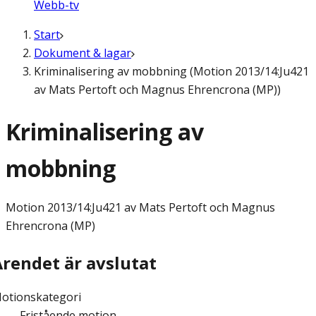
Webb-tv
Start
Dokument & lagar
Kriminalisering av mobbning (Motion 2013/14:Ju421
av Mats Pertoft och Magnus Ehrencrona (MP))
Kriminalisering av
mobbning
Motion
2013/14:Ju421 av Mats Pertoft och Magnus
Ehrencrona (MP)
Ärendet är avslutat
otionskategori
Fristående motion