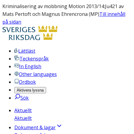
Kriminalisering av mobbning Motion 2013/14:Ju421 av
Mats Pertoft och Magnus Ehrencrona (MP)
Till innehåll
på sidan
Lättläst
Teckenspråk
In English
Other languages
Ordbok
Aktivera lyssna
Sök
Aktuellt
Aktuellt
Dokument & lagar