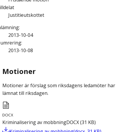
illdelat
Justitieutskottet
nlämning
:
2013-10-04
umrering
:
2013-10-08
Motioner
Motioner är förslag som riksdagens ledamöter har
lämnat till riksdagen.
DOCX
Kriminalisering av mobbning
DOCX
(
31
KB
)
Kriminalisering av mobbning
(
docx
,
31
KB
)