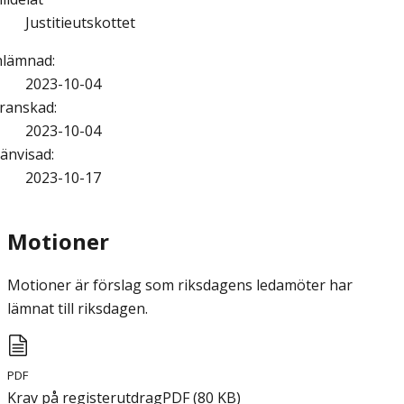
Justitieutskottet
nlämnad
:
2023-10-04
ranskad
:
2023-10-04
änvisad
:
2023-10-17
Motioner
Motioner är förslag som riksdagens ledamöter har
lämnat till riksdagen.
PDF
Krav på registerutdrag
PDF
(
80
KB
)