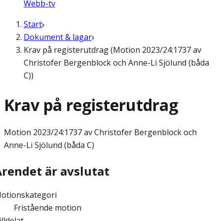
Webb-tv
Start
Dokument & lagar
Krav på registerutdrag (Motion 2023/24:1737 av
Christofer Bergenblock och Anne-Li Sjölund (båda
C))
Krav på registerutdrag
Motion
2023/24:1737 av Christofer Bergenblock och
Anne-Li Sjölund (båda C)
Ärendet är avslutat
otionskategori
Fristående motion
illdelat