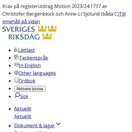
Krav på registerutdrag Motion 2023/24:1737 av
Christofer Bergenblock och Anne-Li Sjölund (båda C)
Till
innehåll på sidan
Lättläst
Teckenspråk
In English
Other languages
Ordbok
Aktivera lyssna
Sök
Aktuellt
Aktuellt
Dokument & lagar