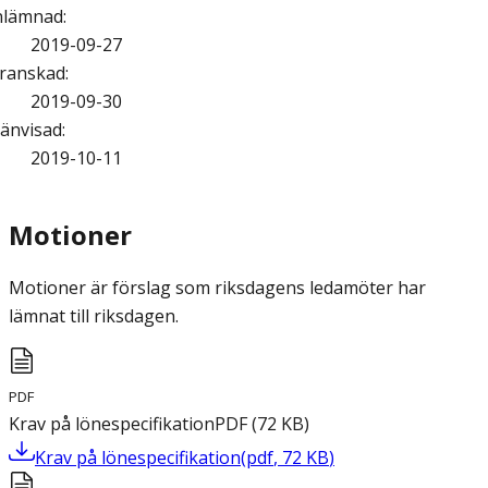
nlämnad
:
2019-09-27
ranskad
:
2019-09-30
änvisad
:
2019-10-11
Motioner
Motioner är förslag som riksdagens ledamöter har
lämnat till riksdagen.
PDF
Krav på lönespecifikation
PDF
(
72
KB
)
Krav på lönespecifikation
(
pdf
,
72
KB
)