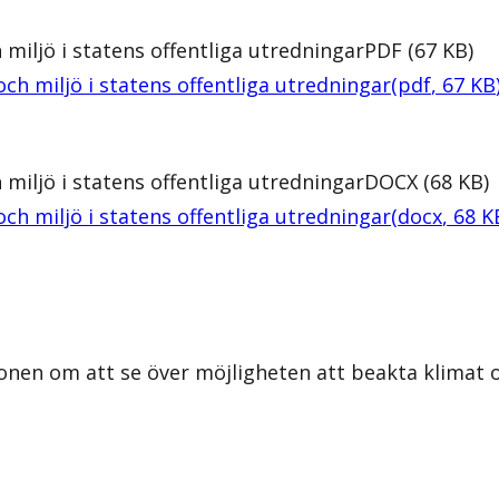
 miljö i statens offentliga utredningar
PDF
(
67
KB
)
och miljö i statens offentliga utredningar
(
pdf
,
67
KB
 miljö i statens offentliga utredningar
DOCX
(
68
KB
)
och miljö i statens offentliga utredningar
(
docx
,
68
K
nen om att se över möjligheten att beakta klimat oc