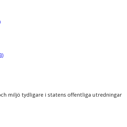
)
B
)
h miljö tydligare i statens offentliga utredningar