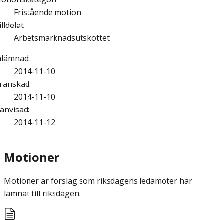
Fristående motion
illdelat
Arbetsmarknadsutskottet
nlämnad
:
2014-11-10
ranskad
:
2014-11-10
änvisad
:
2014-11-12
Motioner
Motioner är förslag som riksdagens ledamöter har
lämnat till riksdagen.