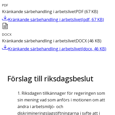
PDF
Kränkande särbehandling i arbetslivet
PDF
(
67
KB
)
Kränkande särbehandling i arbetslivet
(
pdf
,
67
KB
)
DOCX
Kränkande särbehandling i arbetslivet
DOCX
(
46
KB
)
Kränkande särbehandling i arbetslivet
(
docx
,
46
KB
)
Förslag till riksdagsbeslut
Riksdagen tillkännager för regeringen som
sin mening vad som anförs i motionen om att
ändra i arbetsmiljö- och
diskrimineringslagstiftningarna i syfte att i