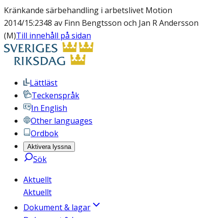
Kränkande särbehandling i arbetslivet Motion
2014/15:2348 av Finn Bengtsson och Jan R Andersson
(M)
Till innehåll på sidan
Lättläst
Teckenspråk
In English
Other languages
Ordbok
Aktivera lyssna
Sök
Aktuellt
Aktuellt
Dokument & lagar