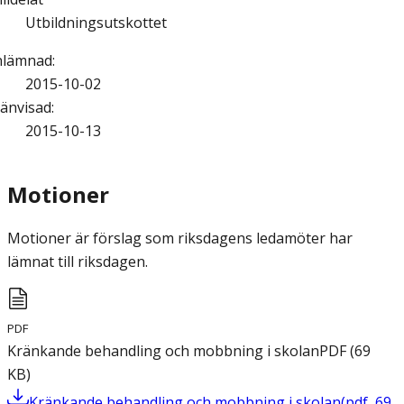
Utbildningsutskottet
nlämnad
:
2015-10-02
änvisad
:
2015-10-13
Motioner
Motioner är förslag som riksdagens ledamöter har
lämnat till riksdagen.
PDF
Kränkande behandling och mobbning i skolan
PDF
(
69
KB
)
Kränkande behandling och mobbning i skolan
(
pdf
,
69