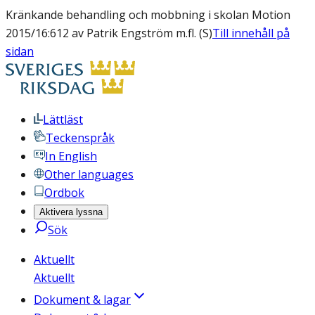
Kränkande behandling och mobbning i skolan Motion
2015/16:612 av Patrik Engström m.fl. (S)
Till innehåll på
sidan
Lättläst
Teckenspråk
In English
Other languages
Ordbok
Aktivera lyssna
Sök
Aktuellt
Aktuellt
Dokument & lagar