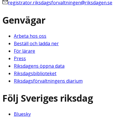
registrator.riksdagsforvaltningen@riksdagen.se
Genvägar
Arbeta hos oss
Beställ och ladda ner
För lärare
Press
Riksdagens öppna data
Riksdagsbiblioteket
Riksdagsförvaltningens diarium
Följ Sveriges riksdag
Bluesky