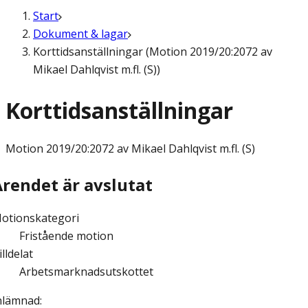
Start
Dokument & lagar
Korttidsanställningar (Motion 2019/20:2072 av
Mikael Dahlqvist m.fl. (S))
Korttidsanställningar
Motion
2019/20:2072 av Mikael Dahlqvist m.fl. (S)
Ärendet är avslutat
otionskategori
Fristående motion
illdelat
Arbetsmarknadsutskottet
nlämnad
: