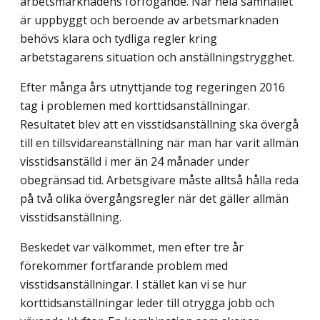
arbetsmarknadens förfogande. När hela samhället
är uppbyggt och beroende av arbetsmarknaden
behövs klara och tydliga regler kring
arbetstagarens situation och anställningstrygghet.
Efter många års utnyttjande tog regeringen 2016
tag i problemen med korttids­anställningar.
Resultatet blev att en visstidsanställning ska övergå
till en tillsvidare­anställning när man har varit allmän
visstidsanställd i mer än 24 månader under
obegränsad tid. Arbetsgivare måste alltså hålla reda
på två olika övergångsregler när det gäller allmän
visstidsanställning.
Beskedet var välkommet, men efter tre år
förekommer fortfarande problem med
visstidsanställningar. I stället kan vi se hur
korttidsanställningar leder till otrygga jobb och