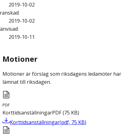
2019-10-02
ranskad
:
2019-10-02
änvisad
:
2019-10-11
Motioner
Motioner är förslag som riksdagens ledamöter har
lämnat till riksdagen.
PDF
Korttidsanställningar
PDF
(
75
KB
)
Korttidsanställningar
(
pdf
,
75
KB
)