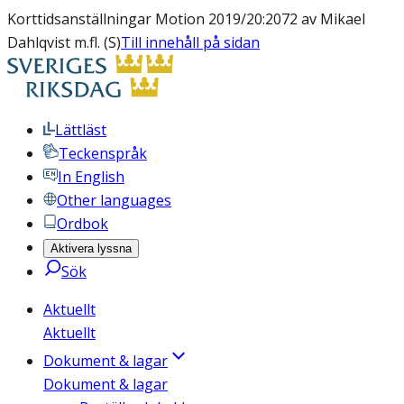
Korttidsanställningar Motion 2019/20:2072 av Mikael
Dahlqvist m.fl. (S)
Till innehåll på sidan
Lättläst
Teckenspråk
In English
Other languages
Ordbok
Aktivera lyssna
Sök
Aktuellt
Aktuellt
Dokument & lagar
Dokument & lagar