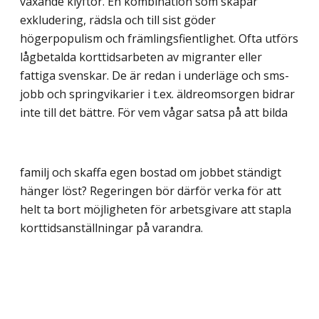
växande klyftor. En kombination som skapar
exkludering, rädsla och till sist göder
högerpopulism och främlingsfientlighet. Ofta utförs
lågbetalda korttidsarbeten av migranter eller
fattiga svenskar. De är redan i underläge och sms-
jobb och spring­vikarier i t.ex. äldreomsorgen bidrar
inte till det bättre. För vem vågar satsa på att bilda
familj och skaffa egen bostad om jobbet ständigt
hänger löst? Regeringen bör därför verka för att
helt ta bort möjligheten för arbetsgivare att stapla
korttidsanställningar på varandra.