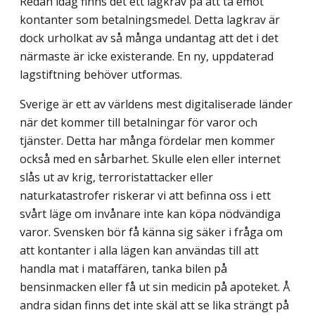
Redan idag finns det ett lagkrav på att ta emot
kontanter som betalningsmedel. Detta lagkrav är
dock urholkat av så många undantag att det i det
närmaste är icke existerande. En ny, uppdaterad
lagstiftning behöver utformas.
Sverige är ett av världens mest digitaliserade länder
när det kommer till betalningar för varor och
tjänster. Detta har många fördelar men kommer
också med en sårbarhet. Skulle elen eller internet
slås ut av krig, terroristattacker eller
naturkatastrofer riskerar vi att befinna oss i ett
svårt läge om invånare inte kan köpa nödvändiga
varor. Svensken bör få känna sig säker i fråga om
att kontanter i alla lägen kan användas till att
handla mat i mataffären, tanka bilen på
bensinmacken eller få ut sin medicin på apoteket. Å
andra sidan finns det inte skäl att se lika strängt på