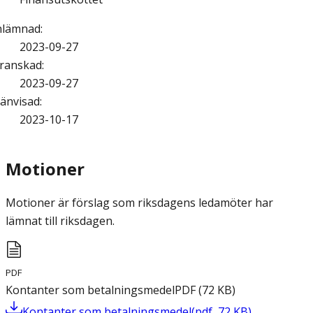
nlämnad
:
2023-09-27
ranskad
:
2023-09-27
änvisad
:
2023-10-17
Motioner
Motioner är förslag som riksdagens ledamöter har
lämnat till riksdagen.
PDF
Kontanter som betalningsmedel
PDF
(
72
KB
)
Kontanter som betalningsmedel
(
pdf
,
72
KB
)