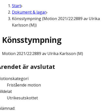
Start
Dokument & lagar
Könsstympning (Motion 2021/22:2889 av Ulrika
Karlsson (M))
Könsstympning
Motion
2021/22:2889 av Ulrika Karlsson (M)
Ärendet är avslutat
otionskategori
Fristående motion
illdelat
Utrikesutskottet
nlämnad
: