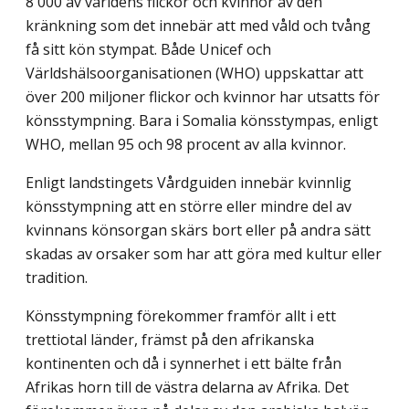
8 000 av världens flickor och kvinnor av den
kränkning som det innebär att med våld och tvång
få sitt kön stympat. Både Unicef och
Världshälsoorganisationen (WHO) uppskattar att
över 200 miljoner flickor och kvinnor har utsatts för
könsstympning. Bara i Somalia könsstympas, enligt
WHO, mellan 95 och 98 procent av alla kvinnor.
Enligt landstingets Vårdguiden innebär kvinnlig
könsstympning att en större eller mindre del av
kvinnans könsorgan skärs bort eller på andra sätt
skadas av orsaker som har att göra med kultur eller
tradition.
Könsstympning förekommer framför allt i ett
trettiotal länder, främst på den afrikan­ska
kontinenten och då i synnerhet i ett bälte från
Afrikas horn till de västra delarna av Afrika. Det