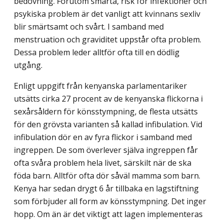
bedövning. Förutom smärta, risk för infektioner och
psykiska problem är det vanligt att kvinnans sexliv
blir smärtsamt och svårt. I samband med
menstruation och graviditet uppstår ofta problem.
Dessa problem leder alltför ofta till en dödlig
utgång.
Enligt uppgift från kenyanska parlamentariker
utsätts cirka 27 procent av de kenyanska flickorna i
sexårsåldern för könsstympning, de flesta utsätts
för den grövsta varianten så kallad infibulation. Vid
infibulation dör en av fyra flickor i samband med
ingreppen. De som överlever själva ingreppen får
ofta svåra problem hela livet, särskilt när de ska
föda barn. Alltför ofta dör såväl mamma som barn.
Kenya har sedan drygt 6 år tillbaka en lagstiftning
som förbjuder all form av könsstympning. Det inger
hopp. Om än är det viktigt att lagen implementeras