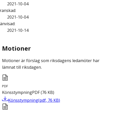
2021-10-04
ranskad
:
2021-10-04
änvisad
:
2021-10-14
Motioner
Motioner är förslag som riksdagens ledamöter har
lämnat till riksdagen.
PDF
Könsstympning
PDF
(
76
KB
)
Könsstympning
(
pdf
,
76
KB
)