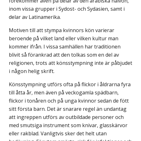
förekommer även på delar av den arabiska halvön,
inom vissa grupper i Sydost- och Sydasien, samt i
delar av Latinamerika.
Motiven till att stympa kvinnors kön varierar
beroende på vilket land eller vilken kultur man
kommer ifrån. I vissa samhällen har traditionen
blivit så förankrad att den tolkas som en del av
religionen, trots att könsstympning inte är påbjudet
i någon helig skrift.
Könsstympning utförs ofta på flickor i åldrarna fyra
till åtta år, men även på vecko­gamla spädbarn,
flickor i tonåren och på unga kvinnor sedan de fött
sitt första barn. Det är snarare regel än undantag
att ingreppen utförs av outbildade personer och
med smutsiga instrument som knivar, glasskärvor
eller rakblad. Vanligtvis sker det helt utan