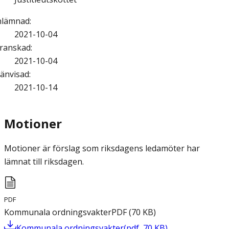
nlämnad
:
2021-10-04
ranskad
:
2021-10-04
änvisad
:
2021-10-14
Motioner
Motioner är förslag som riksdagens ledamöter har
lämnat till riksdagen.
PDF
Kommunala ordningsvakter
PDF
(
70
KB
)
Kommunala ordningsvakter
(
pdf
,
70
KB
)