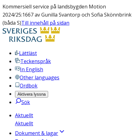
Kommersiell service på landsbygden Motion
2024/25:1667 av Gunilla Svantorp och Sofia Skönnbrink
(båda S)
Till innehåll på sidan
Lättläst
Teckenspråk
In English
Other languages
Ordbok
Aktivera lyssna
Sök
Aktuellt
Aktuellt
Dokument & lagar