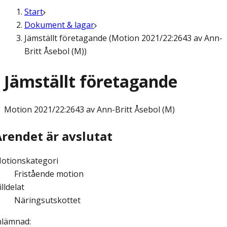
Start
Dokument & lagar
Jämställt företagande (Motion 2021/22:2643 av Ann-
Britt Åsebol (M))
Jämställt företagande
Motion
2021/22:2643 av Ann-Britt Åsebol (M)
Ärendet är avslutat
otionskategori
Fristående motion
illdelat
Näringsutskottet
nlämnad
: