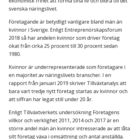
ekonomisk frihet att forma sina liv och bidra till det
svenska näringslivet.
Företagande är betydligt vanligare bland män än
kvinnor i Sverige. Enligt Entrepre­nörskapsforum
2018 så har andelen kvinnor som driver företag
ökat från cirka 25 procent till 30 procent sedan
1980.
Kvinnor är underrepresenterade som företagare i
en majoritet av näringslivets branscher. I en
rapport från januari 2019 skriver Tillväxtanalys att
bara vart tredje nytt företag startas av kvinnor och
att siffran har legat still under 20 år.
Enligt Tillväxtverkets undersökning Företagens
villkor och verklighet 2011, 2014 och 2017 är en
större andel män än kvinnor intresserade av att låta
sitt företag växa i omsättning och antal anställda.