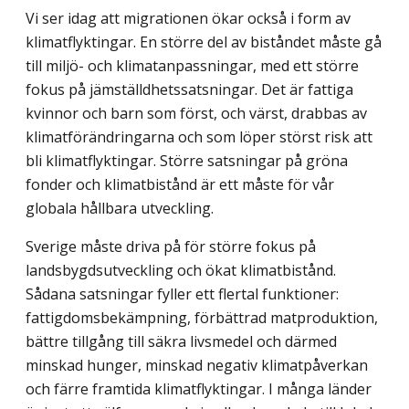
Vi ser idag att migrationen ökar också i form av
klimatflyktingar. En större del av biståndet måste gå
till miljö- och klimatanpassningar, med ett större
fokus på jämställd­hetssatsningar. Det är fattiga
kvinnor och barn som först, och värst, drabbas av
klimat­förändringarna och som löper störst risk att
bli klimatflyktingar. Större satsningar på gröna
fonder och klimatbistånd är ett måste för vår
globala hållbara utveckling.
Sverige måste driva på för större fokus på
landsbygdsutveckling och ökat klimat­bistånd.
Sådana satsningar fyller ett flertal funktioner:
fattigdomsbekämpning, förbättrad matproduktion,
bättre tillgång till säkra livsmedel och därmed
minskad hunger, minskad negativ klimatpåverkan
och färre framtida klimatflyktingar. I många länder