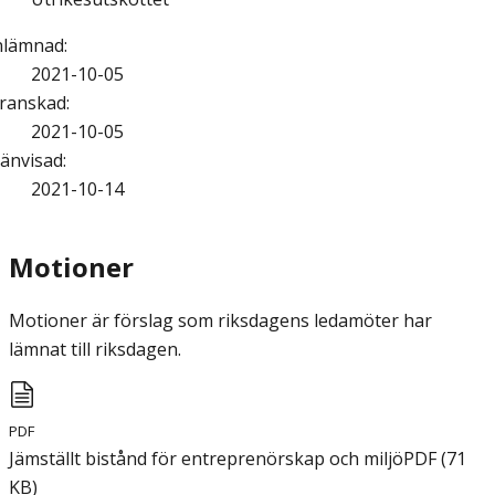
nlämnad
:
2021-10-05
ranskad
:
2021-10-05
änvisad
:
2021-10-14
Motioner
Motioner är förslag som riksdagens ledamöter har
lämnat till riksdagen.
PDF
Jämställt bistånd för entreprenörskap och miljö
PDF
(
71
KB
)