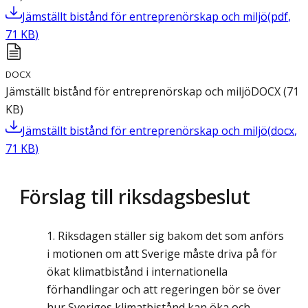
Jämställt bistånd för entreprenörskap och miljö
(
pdf
,
71
KB
)
DOCX
Jämställt bistånd för entreprenörskap och miljö
DOCX
(
71
KB
)
Jämställt bistånd för entreprenörskap och miljö
(
docx
,
71
KB
)
Förslag till riksdagsbeslut
Riksdagen ställer sig bakom det som anförs
i motionen om att Sverige måste driva på för
ökat klimatbistånd i internationella
förhandlingar och att regeringen bör se över
hur Sveriges klimatbistånd kan öka och