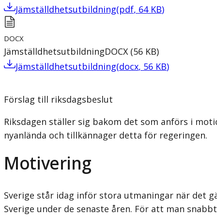
Jämställdhetsutbildning
(
pdf
,
64
KB
)
DOCX
Jämställdhetsutbildning
DOCX
(
56
KB
)
Jämställdhetsutbildning
(
docx
,
56
KB
)
Förslag till riksdagsbeslut
Riksdagen ställer sig bakom det som anförs i mot
nyanlända och tillkännager detta för regeringen.
Motivering
Sverige står idag inför stora utmaningar när det g
Sverige under de senaste åren. För att man snabbt