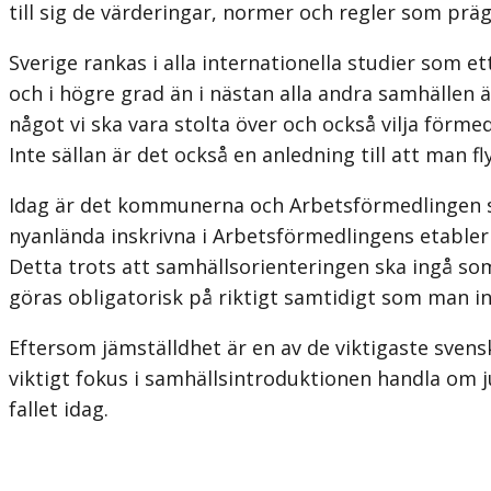
till sig de värderingar, normer och regler som präg
Sverige rankas i alla internationella studier som 
och i högre grad än i nästan alla andra samhällen 
något vi ska vara stolta över och också vilja förmed
Inte sällan är det också en anledning till att man fl
Idag är det kommunerna och Arbetsförmedlingen som
nyanlända inskrivna i Arbetsförmedlingens etableri
Detta trots att samhällsorien­teringen ska ingå s
göras obligatorisk på riktigt samtidigt som man i
Eftersom jämställdhet är en av de viktigaste svens
viktigt fokus i samhälls­introduktionen handla om
fallet idag.