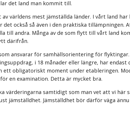
lar det land man kommit till.
ett av världens mest jämställda länder. I vårt land 
är det också så även i den praktiska tillämpningen. 
la till andra. Många av de som flytt till vårt land 
ytt därifrån.
 ansvarar för samhällsorien­tering för flyktingar. 
ngsuppdrag, i 18 månader eller längre, har endast dr
om ett obligatoriskt moment under etableringen. Mod
nför en examination. Detta är mycket bra.
ka värderingarna samtidigt som man vet att vi här s
 just jämställdhet. Jämställdhet bör därför väga än