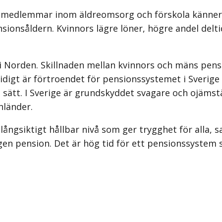
s medlemmar inom äldreomsorg och förskola känner 
l pensionsåldern. Kvinnors lägre löner, högre andel d
 i Norden. Skillnaden mellan kvinnors och mäns pen
digt är förtroendet för pensionssystemet i Sverige d
 sätt. I Sverige är grundskyddet svagare och ojäms
nländer.
ngsiktigt hållbar nivå som ger trygghet för alla, s
gen pension. Det är hög tid för ett pensionssystem s