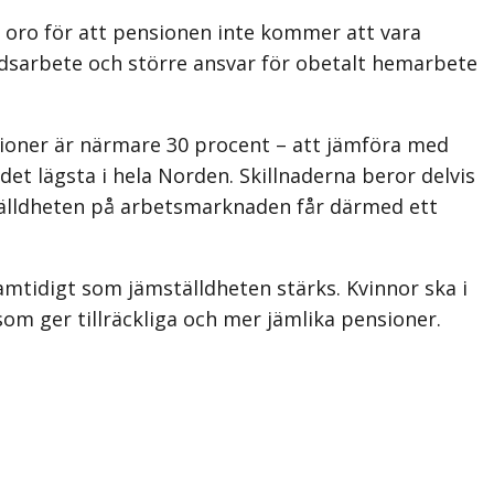
oro för att pensionen inte kommer att vara
eltidsarbete och större ansvar för obetalt hemarbete
sioner är närmare 30 procent – att jämföra med
et lägsta i hela Norden. Skillnaderna beror delvis
tälldheten på arbets­marknaden får därmed ett
amtidigt som jämställdheten stärks. Kvinnor ska i
om ger tillräckliga och mer jämlika pensioner.