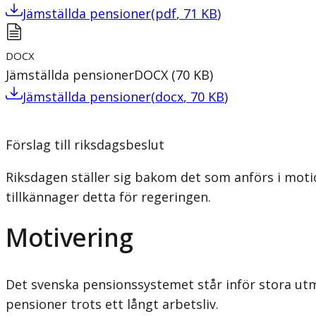
Jämställda pensioner
(
pdf
,
71
KB
)
DOCX
Jämställda pensioner
DOCX
(
70
KB
)
Jämställda pensioner
(
docx
,
70
KB
)
Förslag till riksdagsbeslut
Riksdagen ställer sig bakom det som anförs i mot
tillkännager detta för regeringen.
Motivering
Det svenska pensionssystemet står inför stora utman
pensioner trots ett långt arbetsliv.