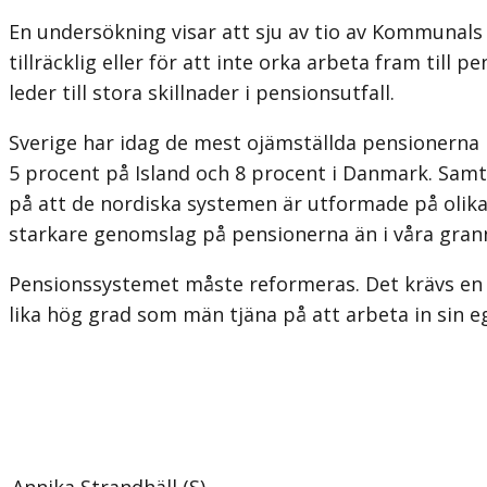
En undersökning visar att sju av tio av Kommunal
tillräcklig eller för att inte orka arbeta fram til
leder till stora skillnader i pensionsutfall.
Sverige har idag de mest ojämställda pensionerna
5 procent på Island och 8 procent i Danmark. Samti
på att de nordiska systemen är utformade på olika
starkare genomslag på pensionerna än i våra gran
Pensionssystemet måste reformeras. Det krävs en lå
lika hög grad som män tjäna på att arbeta in sin e
Annika Strandhäll (S)