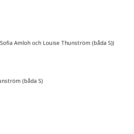
 Sofia Amloh och Louise Thunström (båda S))
unström (båda S)