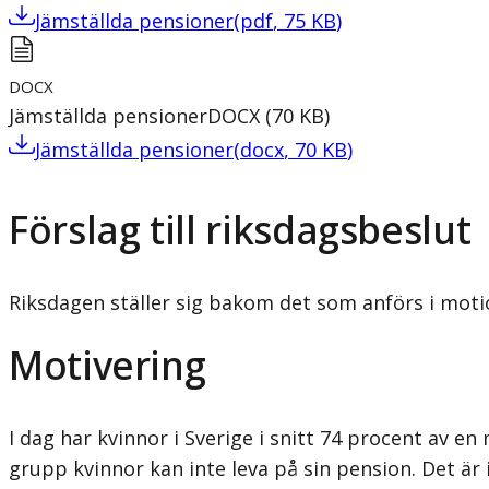
Jämställda pensioner
(
pdf
,
75
KB
)
DOCX
Jämställda pensioner
DOCX
(
70
KB
)
Jämställda pensioner
(
docx
,
70
KB
)
Förslag till riksdagsbeslut
Riksdagen ställer sig bakom det som anförs i moti
Motivering
I dag har kvinnor i Sverige i snitt 74 procent av 
grupp kvinnor kan inte leva på sin pension. Det är 