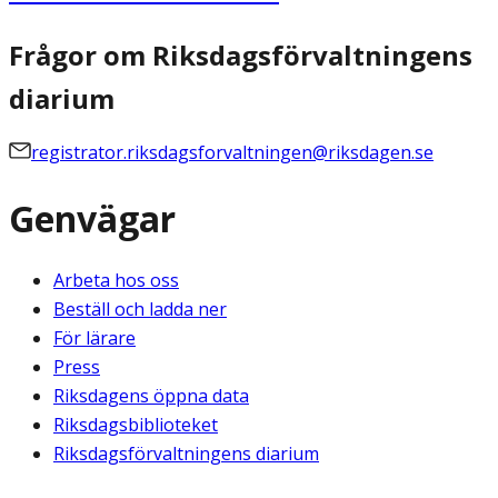
Frågor om Riksdagsförvaltningens
diarium
registrator.riksdagsforvaltningen@riksdagen.se
Genvägar
Arbeta hos oss
Beställ och ladda ner
För lärare
Press
Riksdagens öppna data
Riksdagsbiblioteket
Riksdagsförvaltningens diarium