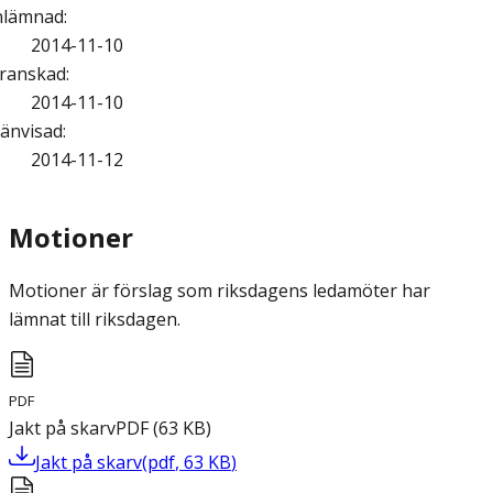
nlämnad
:
2014-11-10
ranskad
:
2014-11-10
änvisad
:
2014-11-12
Motioner
Motioner är förslag som riksdagens ledamöter har
lämnat till riksdagen.
PDF
Jakt på skarv
PDF
(
63
KB
)
Jakt på skarv
(
pdf
,
63
KB
)