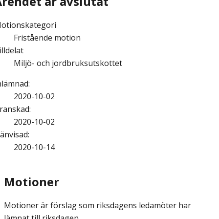
Ärendet är avslutat
otionskategori
Fristående motion
illdelat
Miljö- och jordbruksutskottet
nlämnad
:
2020-10-02
ranskad
:
2020-10-02
änvisad
:
2020-10-14
Motioner
Motioner är förslag som riksdagens ledamöter har
lämnat till riksdagen.