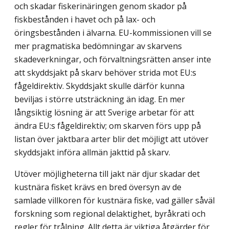
och skadar fiskerinäringen genom skador på
fiskbestånden i havet och på lax- och
öringsbestånden i älvarna. EU-kommis­sionen vill se
mer pragmatiska bedömningar av skarvens
skadeverkningar, och förvalt­nings­rätten anser inte
att skyddsjakt på skarv behöver strida mot EU:s
fågeldirektiv. Skyddsjakt skulle därför kunna
beviljas i större utsträckning än idag. En mer
långsiktig lösning är att Sverige arbetar för att
ändra EU:s fågeldirektiv; om skarven förs upp på
listan över jaktbara arter blir det möjligt att utöver
skyddsjakt införa allmän jakttid på skarv.
Utöver möjligheterna till jakt när djur skadar det
kustnära fisket krävs en bred översyn av de
samlade villkoren för kustnära fiske, vad gäller såväl
forskning som regional delaktighet, byråkrati och
regler för trålning. Allt detta är viktiga åtgärder för