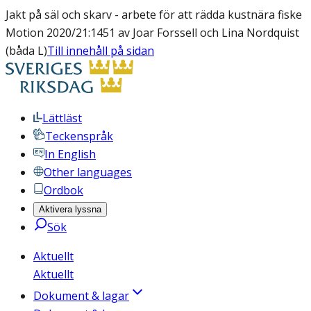
Jakt på säl och skarv - arbete för att rädda kustnära fiske
Motion 2020/21:1451 av Joar Forssell och Lina Nordquist
(båda L)
Till innehåll på sidan
Lättläst
Teckenspråk
In English
Other languages
Ordbok
Aktivera lyssna
Sök
Aktuellt
Aktuellt
Dokument & lagar