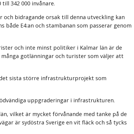
till 342 000 invånare.
or och bidragande orsak till denna utveckling kan
n finns både E4:an och stambanan som passerar genom
ter och inte minst politiker i Kalmar län är de
ör många gotlänningar och turister som väljer att
det sista större infrastrukturprojekt som
nödvändiga uppgraderingar i infrastrukturen.
r län, vilket är mycket förvånande med tanke på de
vägar är sydöstra Sverige en vit fläck och så tycks