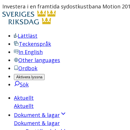
Investera i en framtida sydostkustbana Motion 20
Lättläst
Teckenspråk
In English
Other languages
Ordbok
Aktivera lyssna
Sök
Aktuellt
Aktuellt
Dokument & lagar
Dokument & lagar