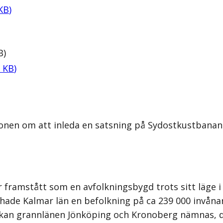
KB
)
B
)
KB
)
onen om att inleda en satsning på Sydostkustbanan 
 framstått som en avfolkningsbygd trots sitt läge i
5 hade Kalmar län en befolkning på ca 239 000 invåna
se kan grannlänen Jönköping och Kronoberg nämnas, 