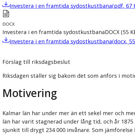
Investera i en framtida sydostkustbana
(
pdf
,
67
DOCX
Investera i en framtida sydostkustbana
DOCX
(
55
K
Investera i en framtida sydostkustbana
(
docx
,
55
Förslag till riksdagsbeslut
Riksdagen ställer sig bakom det som anförs i moti
Motivering
Kalmar län har under mer än ett sekel mer och mer
län har varit stagnerad under lång tid, och år 187
sjunkit till drygt 234 000 invånare. Som jämförel