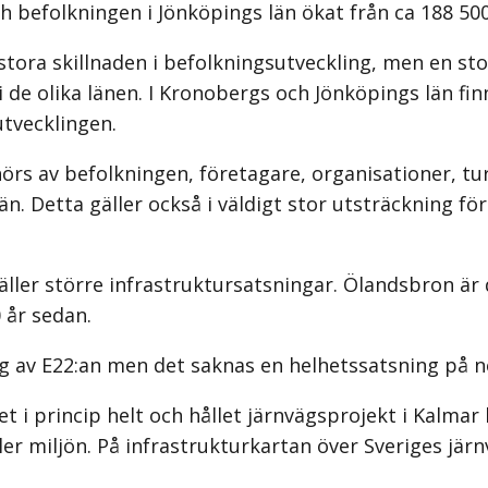
 befolkningen i Jönköpings län ökat från ca 188 500 
 stora skillnaden i befolkningsutveckling, men en st
er i de olika länen. I Kronobergs och Jönköpings lä
utvecklingen.
 av befolkningen, företagare, organisationer, turis
län. Detta gäller också i väldigt stor utsträckning f
ller större infrastruktursatsningar. Ölandsbron är 
 år sedan.
ng av E22:an men det saknas en helhetssatsning på 
et i princip helt och hållet järnvägsprojekt i Kalma
ler miljön. På infrastrukturkartan över Sveriges järn