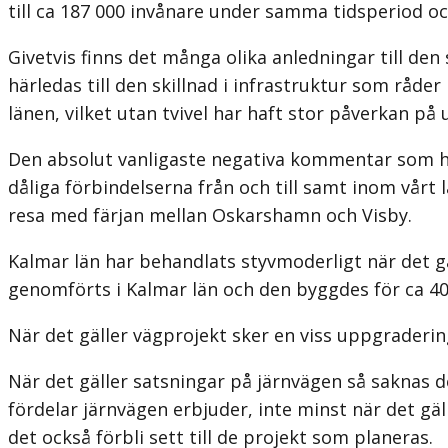
till ca 187 000 invånare under samma tidsperiod och
Givetvis finns det många olika anledningar till den
härledas till den skillnad i infrastruktur som råd
länen, vilket utan tvivel har haft stor påverkan på 
Den absolut vanligaste negativa kommentar som hörs
dåliga förbindelserna från och till samt inom vårt 
resa med färjan mellan Oskarshamn och Visby.
Kalmar län har behandlats styvmoderligt när det gä
genomförts i Kalmar län och den byggdes för ca 40
När det gäller vägprojekt sker en viss uppgraderi
När det gäller satsningar på järnvägen så saknas d
fördelar järnvägen erbjuder, inte minst när det gäl
det också förbli sett till de projekt som planeras.