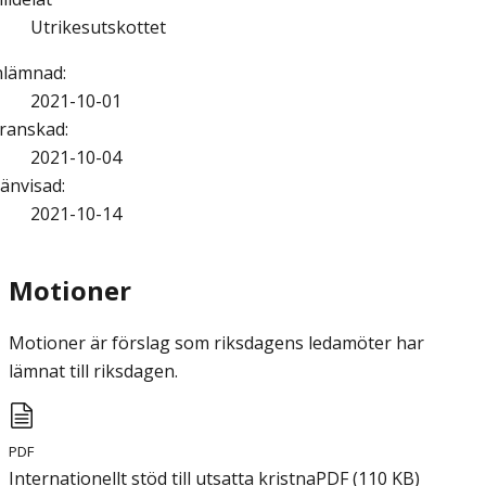
Utrikesutskottet
nlämnad
:
2021-10-01
ranskad
:
2021-10-04
änvisad
:
2021-10-14
Motioner
Motioner är förslag som riksdagens ledamöter har
lämnat till riksdagen.
PDF
Internationellt stöd till utsatta kristna
PDF
(
110
KB
)