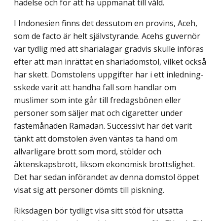
hädelse och för att ha uppmanat till våld.
I Indonesien finns det dessutom en provins, Aceh,
som de facto är helt självstyrande. Acehs guvernör
var tydlig med att sharialagar gradvis skulle införas
efter att man in­rättat en shariadomstol, vilket också
har skett. Domstolens uppgifter har i ett inledning­
sskede varit att handha fall som handlar om
muslimer som inte går till fredagsbönen eller
personer som säljer mat och cigaretter under
fastemånaden Ramadan. Successivt har det varit
tänkt att domstolen även väntas ta hand om
allvarligare brott som mord, stölder och
äktenskapsbrott, liksom ekonomisk brottslighet.
Det har sedan införandet av denna domstol öppet
visat sig att personer dömts till piskning.
Riksdagen bör tydligt visa sitt stöd för utsatta