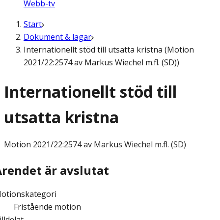
Webb-tv
Start
Dokument & lagar
Internationellt stöd till utsatta kristna (Motion
2021/22:2574 av Markus Wiechel m.fl. (SD))
Internationellt stöd till
utsatta kristna
Motion
2021/22:2574 av Markus Wiechel m.fl. (SD)
Ärendet är avslutat
otionskategori
Fristående motion
illdelat