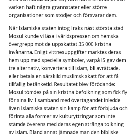
varken haft några grannstater eller större
organisationer som stödjer och försvarar dem.
När Islamiska staten intog Iraks näst största stad
Mosul kunde vi läsa i världspressen om hemska
övergrepp mot de uppskattat 35 000 kristna
invånarna. Enligt vittnesupp­gifter märktes deras
hem upp med speciella symboler, varpå IS gav dem
tre alternativ, konvertera till islam, bli avrättade,
eller betala en särskild muslimsk skatt för att få
tillfällig betänketid. Resultatet blev förödande:
Mosul tömdes på sin kristna befolkning som fick fly
för sina liv. I samband med övertagandet inledde
även Islamiska staten sin kamp för att förbjuda och
förinta alla former av kulturyttringar som inte
stämde överens med deras egen stränga tolkning
av islam. Bland annat jämnade man den bibliske