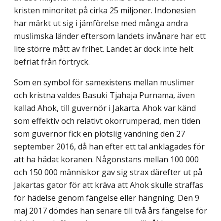
kristen minoritet på cirka 25 miljoner. Indonesien
har märkt ut sig i jäm­förelse med många andra
muslimska länder eftersom landets invånare har ett
lite större mått av frihet. Landet är dock inte helt
befriat från förtryck.
Som en symbol för samexistens mellan muslimer
och kristna valdes Basuki Tjahaja Purnama, även
kallad Ahok, till guvernör i Jakarta. Ahok var känd
som effektiv och relativt okorrumperad, men tiden
som guvernör fick en plötslig vändning den 27
september 2016, då han efter ett tal anklagades för
att ha hädat koranen. Någonstans mellan 100 000
och 150 000 människor gav sig strax därefter ut på
Jakartas gator för att kräva att Ahok skulle straffas
för hädelse genom fängelse eller hängning. Den 9
maj 2017 dömdes han senare till två års fängelse för