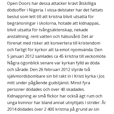
Open Doors har dessa attacker krävt åtskilliga
dödsoffer i Nigeria. I vissa delstater har det fattats
beslut som lett till att kristna blivit utsatta för
begränsningar i skolorna, hotade att kidnappas,
blivit utsatta för tvångs­äktenskap, nekade
anställning, rent vatten och hälsovård. Det är
förenat med risker att konvertera till kristendom
och farligt för kyrkor att ta emot nyomvända. Den
5 januari 2012 samlades ca 45 kristna till veckomöte.
Några ögonblick senare var kyrkan fylld av döda
och sårade. Den 26 februari 2012 styrde två
självmordsbombare sin bil rakt in i Kristi kyrka i Jos
mitt under pågående gudstjänst. Minst fyra
personer dödades och över 40 skadades.
Kidnappning av små flickor har också ägt rum och
unga kvinnor har bland annat utnyttjats i strider. År
2014 dödades över 2 400 kristna på grund av sin