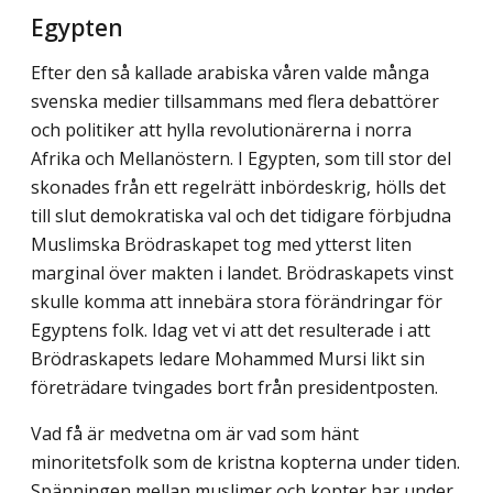
Egypten
Efter den så kallade arabiska våren valde många
svenska medier tillsammans med flera debattörer
och politiker att hylla revolutionärerna i norra
Afrika och Mellanöstern. I Egypten, som till stor del
skonades från ett regelrätt inbördeskrig, hölls det
till slut demokratiska val och det tidigare förbjudna
Muslimska Brödraskapet tog med ytterst liten
marginal över makten i landet. Brödraskapets vinst
skulle komma att innebära stora förändringar för
Egyptens folk. Idag vet vi att det resulterade i att
Brödraskapets ledare Mohammed Mursi likt sin
företrädare tvingades bort från presidentposten.
Vad få är medvetna om är vad som hänt
minoritetsfolk som de kristna kopterna under tiden.
Spänningen mellan muslimer och kopter har under