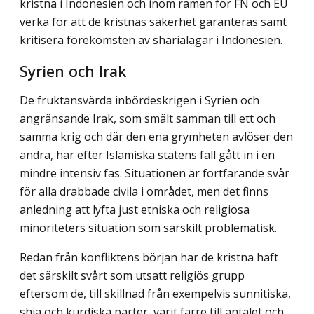
kristna i Indonesien och inom ramen för FN och EU
verka för att de kristnas säkerhet garanteras samt
kritisera förekomsten av sharialagar i Indonesien.
Syrien och Irak
De fruktansvärda inbördeskrigen i Syrien och
angränsande Irak, som smält samman till ett och
samma krig och där den ena grymheten avlöser den
andra, har efter Islamiska statens fall gått in i en
mindre intensiv fas. Situationen är fortfarande svår
för alla drabbade civila i området, men det finns
anledning att lyfta just etniska och religiösa
minoriteters situation som särskilt problematisk.
Redan från konfliktens början har de kristna haft
det särskilt svårt som utsatt religiös grupp
eftersom de, till skillnad från exempelvis sunnitiska,
shia och kurdiska parter, varit färre till antalet och