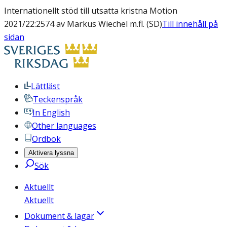
Internationellt stöd till utsatta kristna Motion
2021/22:2574 av Markus Wiechel m.fl. (SD)
Till innehåll på
sidan
Lättläst
Teckenspråk
In English
Other languages
Ordbok
Aktivera lyssna
Sök
Aktuellt
Aktuellt
Dokument & lagar