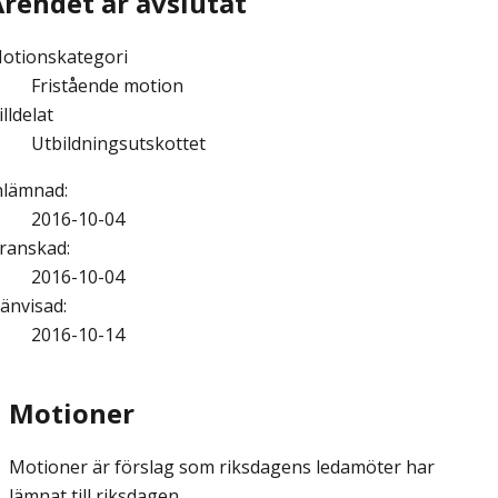
Ärendet är avslutat
otionskategori
Fristående motion
illdelat
Utbildningsutskottet
nlämnad
:
2016-10-04
ranskad
:
2016-10-04
änvisad
:
2016-10-14
Motioner
Motioner är förslag som riksdagens ledamöter har
lämnat till riksdagen.