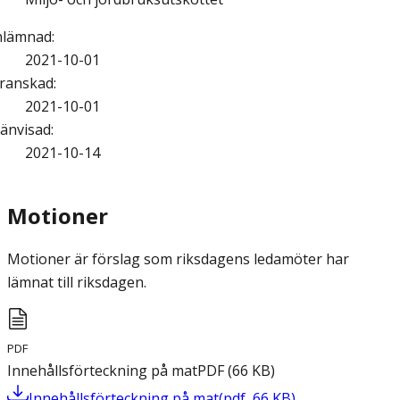
nlämnad
:
2021-10-01
ranskad
:
2021-10-01
änvisad
:
2021-10-14
Motioner
Motioner är förslag som riksdagens ledamöter har
lämnat till riksdagen.
PDF
Innehållsförteckning på mat
PDF
(
66
KB
)
Innehållsförteckning på mat
(
pdf
,
66
KB
)