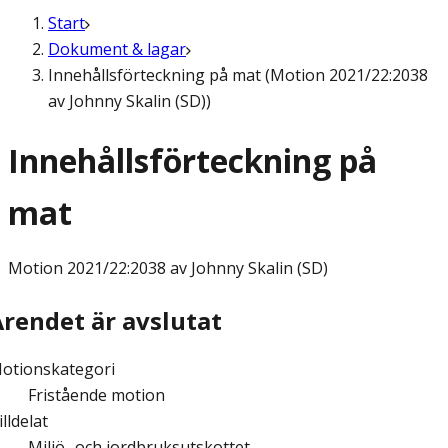
Start
Dokument & lagar
Innehållsförteckning på mat (Motion 2021/22:2038
av Johnny Skalin (SD))
Innehållsförteckning på
mat
Motion
2021/22:2038 av Johnny Skalin (SD)
Ärendet är avslutat
otionskategori
Fristående motion
illdelat
Miljö- och jordbruksutskottet