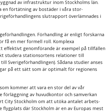
yggnad av infrastruktur inom Stockholms län.
en förtätning av bostäder i våra stor­
erigeförhandlingens slutrapport överlämnades i
förhandlingen. Förhandling är enligt forskarna
ör få en mer formell roll. Komplexa
effektivt genomförande är exempel på till­fällen
t studera stationsortens relationer till
ill Sverige­förhandlingen). Sådana studier anses
ngar på ett sätt som är optimalt för regionens
xt som kommer att vara en stor del av vår
ande förläggning av huvudkontor och samverkan
rt City Stockholm om att utöka antalet arbets­
de flygplats där Stockholm är en av Europas mest