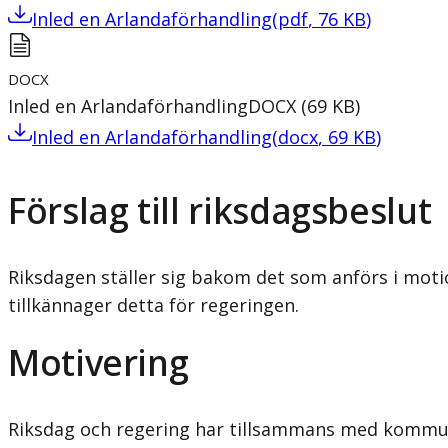
Inled en Arlandaförhandling
(
pdf
,
76
KB
)
DOCX
Inled en Arlandaförhandling
DOCX
(
69
KB
)
Inled en Arlandaförhandling
(
docx
,
69
KB
)
Förslag till riksdagsbeslut
Riksdagen ställer sig bakom det som anförs i motio
tillkännager detta för regeringen.
Motivering
Riksdag och regering har tillsammans med kommune