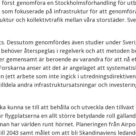
 först genomföra en Stockholmsförhandling för utb
som fokuserade på infrastruktur för att genomföra 
ktur och kollektivtrafik mellan våra storstäder. Sv
. Dessutom genomfördes även studier under Sverige
e behöver återspeglas i regelverk och att metoden b
gemen­samt är beroende av varandra för att nå ett 
orskarna anser att det är ange­läget att systematisk
tt arbete som inte ingick i utredningsdirektiven t
tilldela andra infrastruktursatsningar och investeri
ka kunna se till att behålla och ut­veckla den tillvä
r flygplatserna en allt större betydande roll gäll
an har världen runt hörnet. Planeringen från Airpo
 till 2043 samt målet om att bli Skandinaviens ledan