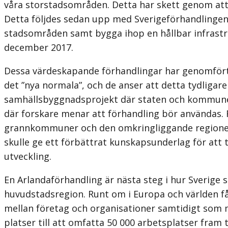
våra storstadsområden. Detta har skett genom att
Detta följdes sedan upp med Sverigeförhandlingen 
stadsområden samt bygga ihop en hållbar infrastru
december 2017.
Dessa värdeskapande förhandlingar har genomförts
det ”nya normala”, och de anser att detta tydligar
samhällsbyggnadsprojekt där staten och kommuner 
där forskare menar att förhandling bör användas. F
grannkommuner och den om­kringliggande regionen (e
skulle ge ett förbättrat kunskapsunderlag för att 
utveckling.
En Arlandaförhandling är nästa steg i hur Sverige s
huvudstadsregion. Runt om i Europa och världen få
mellan företag och organisationer samtidigt som m
platser till att omfatta 50 000 arbetsplatser fram