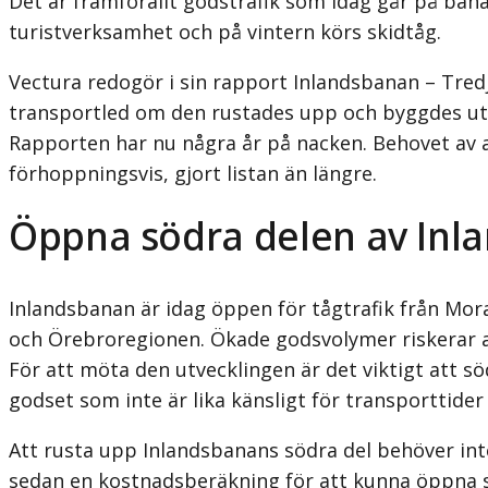
Det är framförallt godstrafik som idag går på bana
turistverksamhet och på vintern körs skidtåg.
Vectura redogör i sin rapport Inlandsbanan – Tred
transportled om den rustades upp och byggdes ut. 
Rapporten har nu några år på nacken. Behovet av att
förhoppningsvis, gjort listan än längre.
Öppna södra delen av Inl
Inlandsbanan är idag öppen för tågtrafik från Mor
och Örebroregionen. Ökade godsvolymer riskerar att
För att möta den utvecklingen är det viktigt att s
godset som inte är lika känsligt för transporttide
Att rusta upp Inlandsbanans södra del behöver inte
sedan en kostnadsberäkning för att kunna öppna 