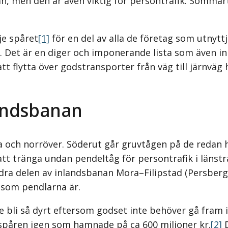
n, men den är även viktig för persontrafik. Sommart
je spåret
[1]
för en del av alla de företag som utnytt
Det är en diger och imponerande lista som även inn
 flytta över godstransporter från väg till järnväg h
andsbanan
a och norröver. Söderut går gruvtågen på de redan h
 tränga undan pendeltåg för persontrafik i länstrafi
ödra delen av inlandsbanan Mora–Filipstad (Persberg
r som pendlarna är.
 bli så dyrt eftersom godset inte behöver gå fram i
spåren igen som hamnade på ca 600 miljoner kr.
[2]
D