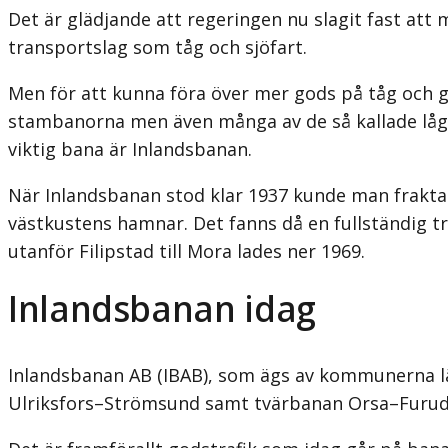
Det är glädjande att regeringen nu slagit fast att ma
transportslag som tåg och sjöfart.
Men för att kunna föra över mer gods på tåg och g
stambanorna men även många av de så kallade lågt
viktig bana är Inlandsbanan.
När Inlandsbanan stod klar 1937 kunde man frakta g
västkustens hamnar. Det fanns då en fullständig t
utanför Filipstad till Mora lades ner 1969.
Inlandsbanan idag
Inlandsbanan AB (IBAB), som ägs av kommunerna lä
Ulriksfors–Strömsund samt tvärbanan Orsa–Furuda