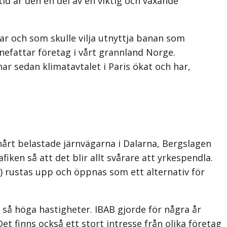
id är den en del av en viktig och växande
jar och som skulle vilja utnyttja banan som
efattar företag i vårt grannland Norge.
ar sedan klimatavtalet i Paris ökat och har,
årt belastade järnvägarna i Dalarna, Bergslagen
ken så att det blir allt svårare att yrkespendla.
) rustas upp och öppnas som ett alternativ för
 så höga hastigheter. IBAB gjorde för några år
et finns också ett stort intresse från olika företag