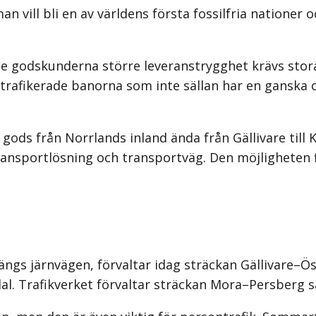
n vill bli en av världens första fossilfria nationer o
e godskunderna större leveranstrygghet krävs stora 
rafikerade banorna som inte sällan har en ganska o
ods från Norrlands inland ända från Gällivare till K
ransportlösning och transportväg. Den möjligheten f
ngs järnvägen, förvaltar idag sträckan Gällivare–
l. Trafikverket förvaltar sträckan Mora–Persberg 