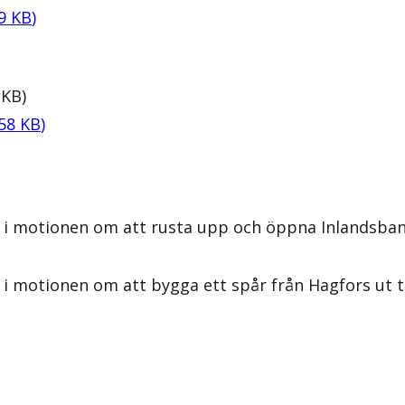
9
KB
)
KB
)
58
KB
)
s i motionen om att rusta upp och öppna Inlandsba
i motionen om att bygga ett spår från Hagfors ut ti