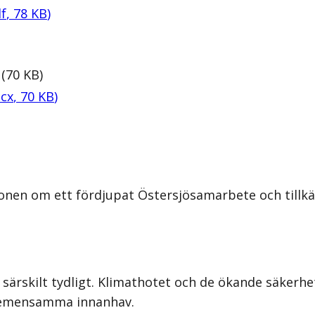
f
,
78
KB
)
(
70
KB
)
cx
,
70
KB
)
onen om ett fördjupat Östersjösamarbete och tillkä
 särskilt tydligt. Klimathotet och de ökande säkerhe
 gemensamma innanhav.