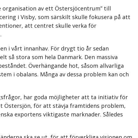
organisation av ett Östersjöcentrum” till
ering i Visby, som särskilt skulle fokusera på att
ntioner, att centret skulle verka för
.
nen i vårt innanhav. För drygt tio år sedan
elt så stora som hela Danmark. Den massiva
skbeståndet. Överhängande hot, såsom allvarliga
system i obalans. Många av dessa problem kan och
frågor, har goda möjligheter att ta initiativ för
 Östersjön, för att stävja framtidens problem,
venska exportens viktigaste marknader. Således
nderna ska se ut, för att förverkliga visionen om