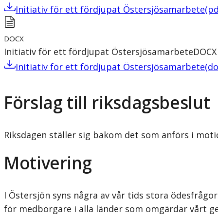
Initiativ för ett fördjupat Östersjösamarbete
(
pd
DOCX
Initiativ för ett fördjupat Östersjösamarbete
DOCX
Initiativ för ett fördjupat Östersjösamarbete
(
do
Förslag till riksdagsbeslut
Riksdagen ställer sig bakom det som anförs i moti
Motivering
I Östersjön syns några av vår tids stora ödesfrågor
för medborgare i alla länder som omgärdar vårt