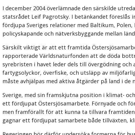
I december 2004 överlämnade den särskilde utredar
statsrådet Leif Pagrotsky. I betänkandet föreslås i
fördjupa Sveriges relationer med Baltikum, Polen, 
policyskapande och nätverksbyggande mellan länder
Särskilt viktigt är att ett framtida Östersjösamarbe
rapporterade Världs­naturfonden att de döda bott
syrebristen i havet leder dels till övergödning och
fartygsolyckor, överfiske, och utsläpp av miljöfar
måste avhjälpas med aktiva åtgärder på land i de n
Sverige, med sin framskjutna position i klimat- och
ett fördjupat Östersjösamarbete. Förnyade och för
men framförallt för att kunna ta tillvara framtide
gagnar ett fördjupat samarbete både tillväxten, kl
Regeringen bör därför undersöka formerna för hur 