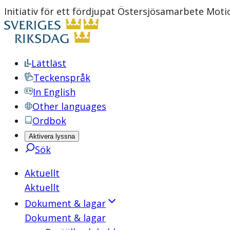
Initiativ för ett fördjupat Östersjösamarbete Mot
Lättläst
Teckenspråk
In English
Other languages
Ordbok
Aktivera lyssna
Sök
Aktuellt
Aktuellt
Dokument & lagar
Dokument & lagar