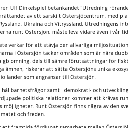
en Ulf Dinkelspiel betänkandet ”Utredning rörande 
nrättandet av ett särskilt Östersjöcentrum, med plac
Ryssland, Ukraina och Vitryssland. Utredningens inte
na runt Östersjön, måste leva vidare även i vår tid
te verkar för att stävja den allvarliga miljösituatio
narna i Östersjön täcker områden som är nära dubb
 algblomning, dels till sämre förutsättningar för fi
liga ämnen, riskerar att sätta Östersjöns unika eko
io länder som angränsar till Östersjön.
 hållbarhetsfrågor samt i demokrati- och utvecklings
djupade politiska relationer kommer att krävas runt
ns möjligheter. Runt Östersjön finns några av den s
imatet och freden.
ett framtida fördjupat samarbete mellan Östersjölä