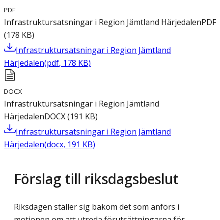
PDF
Infrastruktursatsningar i Region Jämtland Härjedalen
PDF
(
178
KB
)
Infrastruktursatsningar i Region Jämtland
Härjedalen
(
pdf
,
178
KB
)
DOCX
Infrastruktursatsningar i Region Jämtland
Härjedalen
DOCX
(
191
KB
)
Infrastruktursatsningar i Region Jämtland
Härjedalen
(
docx
,
191
KB
)
Förslag till riksdagsbeslut
Riksdagen ställer sig bakom det som anförs i
motionen om att utreda förutsättningarna för