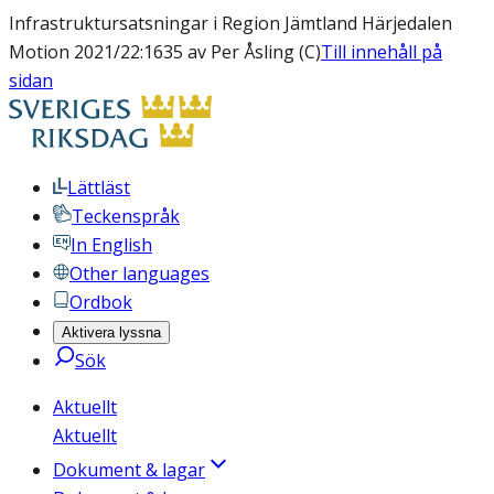
Infrastruktursatsningar i Region Jämtland Härjedalen
Motion 2021/22:1635 av Per Åsling (C)
Till innehåll på
sidan
Lättläst
Teckenspråk
In English
Other languages
Ordbok
Aktivera lyssna
Sök
Aktuellt
Aktuellt
Dokument & lagar