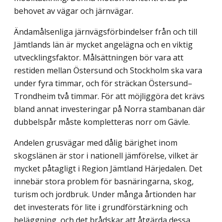
behovet av vägar och järnvägar.
Ändamålsenliga järnvägsförbindelser från och till
Jämtlands län är mycket angelägna och en viktig
utvecklingsfaktor. Målsättningen bör vara att
restiden mellan Östersund och Stockholm ska vara
under fyra timmar, och för sträckan Östersund–
Trondheim två timmar. För att möjliggöra det krävs
bland annat investeringar på Norra stambanan där
dubbelspår måste kompletteras norr om Gävle.
Andelen grusvägar med dålig bärighet inom
skogslänen är stor i nationell jäm­förelse, vilket är
mycket påtagligt i Region Jämtland Härjedalen. Det
innebär stora problem för basnäringarna, skog,
turism och jordbruk. Under många årtionden har
det investerats för lite i grundförstärkning och
beläggning, och det brådskar att åtgärda dessa