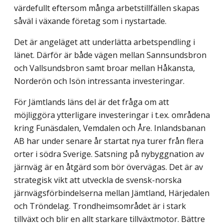
värdefullt eftersom många arbetstillfällen skapas
såväl i växande företag som i nystartade.
Det är angeläget att underlätta arbetspendling i
länet. Därför är både vägen mellan Sannsundsbron
och Vallsundsbron samt broar mellan Håkansta,
Norderön och Isön intressanta investeringar.
För Jämtlands läns del är det fråga om att
möjliggöra ytterligare investeringar i t.ex. områdena
kring Funäsdalen, Vemdalen och Åre. Inlandsbanan
AB har under senare år startat nya turer från flera
orter i södra Sverige. Satsning på nybyggnation av
järnväg är en åtgärd som bör övervägas. Det är av
strategisk vikt att utveckla de svensk-norska
järnvägsförbindelserna mellan Jämtland, Härjedalen
och Tröndelag. Trondheims­området är i stark
tillväxt och blir en allt starkare tillväxtmotor. Bättre