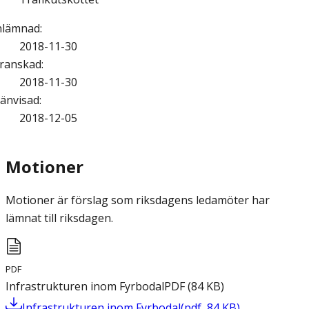
nlämnad
:
2018-11-30
ranskad
:
2018-11-30
änvisad
:
2018-12-05
Motioner
Motioner är förslag som riksdagens ledamöter har
lämnat till riksdagen.
PDF
Infrastrukturen inom Fyrbodal
PDF
(
84
KB
)
Infrastrukturen inom Fyrbodal
(
pdf
,
84
KB
)