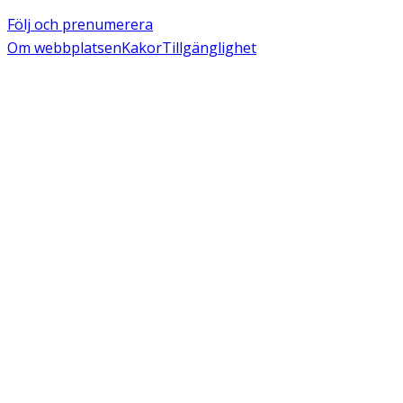
Följ och prenumerera
Om webbplatsen
Kakor
Tillgänglighet