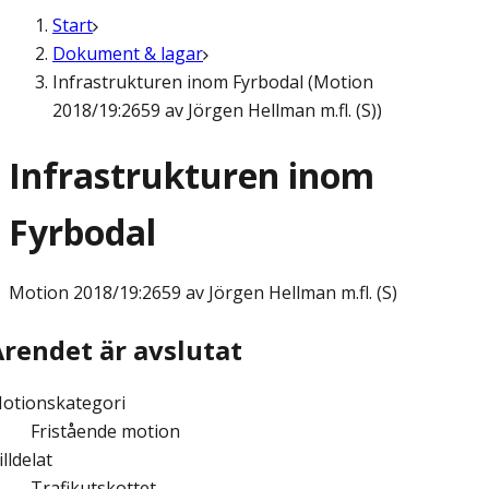
Start
Dokument & lagar
Infrastrukturen inom Fyrbodal (Motion
2018/19:2659 av Jörgen Hellman m.fl. (S))
Infrastrukturen inom
Fyrbodal
Motion
2018/19:2659 av Jörgen Hellman m.fl. (S)
Ärendet är avslutat
otionskategori
Fristående motion
illdelat
Trafikutskottet