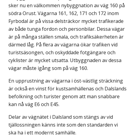
sker nu en välkommen nybygg­nation av väg 160 på
södra Orust. Vägarna 161, 162, 171 och 172 inom
Fyrbodal är på vissa delsträckor mycket trafikerade
av både tunga fordon och personbilar. Dessa vägar
är på många ställen smala, och trafiksäkerheten är
därmed låg. På flera av vägarna ökar trafiken vid
turistsäsongen, och oskyddade fotgängare och
cyklister är mycket utsatta. Utbyggnaden av dessa
vägar måste igång som på väg 160.
En upprustning av vägarna i öst-västlig sträckning
är också en vinst för kustsam­hällenas och Dalslands
befolkning och turister genom att man snabbare
kan nå väg E6 och E45.
Delar av vägnätet i Dalsland som stängs av vid
tjällossningen känns inte som den standarden vi
ska ha i ett modernt samhälle.