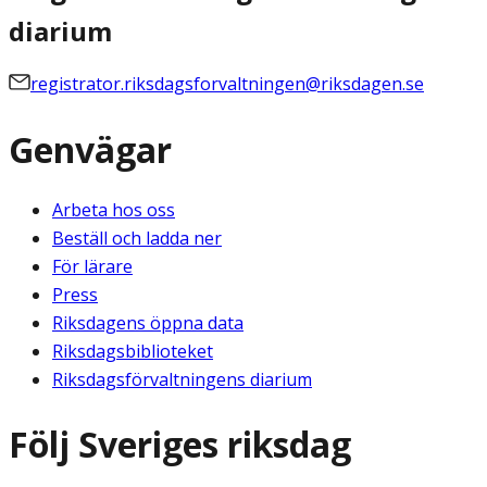
diarium
registrator.riksdagsforvaltningen@riksdagen.se
Genvägar
Arbeta hos oss
Beställ och ladda ner
För lärare
Press
Riksdagens öppna data
Riksdagsbiblioteket
Riksdagsförvaltningens diarium
Följ Sveriges riksdag