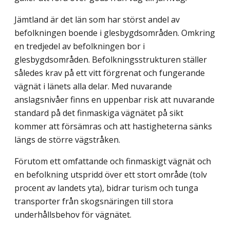
Jämtland är det län som har störst andel av
befolkningen boende i glesbygds­områden. Omkring
en tredjedel av befolkningen bor i
glesbygdsområden. Befolknings­strukturen ställer
således krav på ett vitt förgrenat och fungerande
vägnät i länets alla delar. Med nuvarande
anslagsnivåer finns en uppenbar risk att nuvarande
standard på det finmaskiga vägnätet på sikt
kommer att försämras och att hastigheterna sänks
längs de större vägstråken.
Förutom ett omfattande och finmaskigt vägnät och
en befolkning utspridd över ett stort område (tolv
procent av landets yta), bidrar turism och tunga
transporter från skogs­näringen till stora
underhållsbehov för vägnätet.