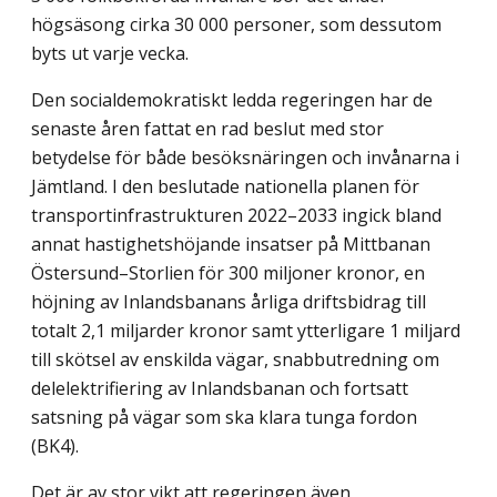
högsäsong cirka 30 000 personer, som dessutom
byts ut varje vecka.
Den socialdemokratiskt ledda regeringen har de
senaste åren fattat en rad beslut med stor
betydelse för både besöksnäringen och invånarna i
Jämtland. I den beslutade natio­nella planen för
transportinfrastrukturen 2022–2033 ingick bland
annat hastighetshöjande insatser på Mittbanan
Östersund–Storlien för 300 miljoner kronor, en
höjning av Inlands­banans årliga driftsbidrag till
totalt 2,1 miljarder kronor samt ytterligare 1 miljard
till skötsel av enskilda vägar, snabbutredning om
delelektrifiering av Inlands­banan och fortsatt
satsning på vägar som ska klara tunga fordon
(BK4).
Det är av stor vikt att regeringen även