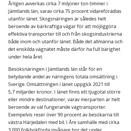
Årligen avverkas cirka 7 miljoner ton timmer i
Jämtlands län, varav cirka 75 procent vidareförädlas
utanför länet. Skogsnäringen är således helt
beroende av bärkraftiga vägar för att möjliggöra
effektiva transporter till och från skogsindustrierna
både inom och utanför länet. Både det allmänna och
det enskilda vägnätet måste därför ha full bärighet
under hela året.
Besöksnäringen i Jämtlands län står för en
betydande andel av näringens totala om­sättning i
Sverige. Omsättningen i länet uppgick 2021 till
5,7 miljarder kronor. I länet finns ett tjugotal större
eller mindre destinationer, varav merparten är helt
beroende av väl fungerande vägtransporter.
Exempelvis reser över 90 procent av besökarna till
västra Härjedalen med bil. I Åre samhälle med cirka
3 000 folkbokförda invånare bor det under