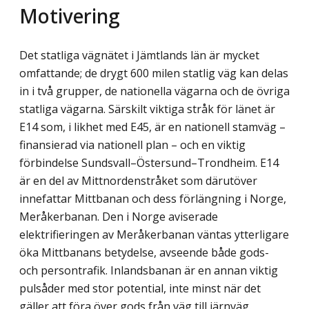
Motivering
Det statliga vägnätet i Jämtlands län är mycket
omfattande; de drygt 600 milen statlig väg kan delas
in i två grupper, de nationella vägarna och de övriga
statliga vägarna. Särskilt viktiga stråk för länet är
E14 som, i likhet med E45, är en nationell stamväg –
finansierad via nationell plan – och en viktig
förbindelse Sundsvall–Östersund–Trondheim. E14
är en del av Mittnordenstråket som därutöver
innefattar Mittbanan och dess förlängning i Norge,
Meråkerbanan. Den i Norge aviserade
elektrifieringen av Meråkerbanan väntas ytterligare
öka Mittbanans betydelse, avseende både gods-
och persontrafik. Inlandsbanan är en annan viktig
pulsåder med stor potential, inte minst när det
gäller att föra över gods från väg till järnväg.