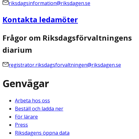
riksdagsinformation@riksdagen.se
Kontakta ledamöter
Frågor om Riksdagsförvaltningens
diarium
registrator.riksdagsforvaltningen@riksdagen.se
Genvägar
Arbeta hos oss
Beställ och ladda ner
För lärare
Press
Riksdagens öppna data