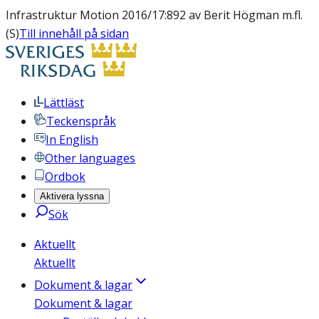
Infrastruktur Motion 2016/17:892 av Berit Högman m.fl.
(S)
Till innehåll på sidan
Lättläst
Teckenspråk
In English
Other languages
Ordbok
Aktivera lyssna
Sök
Aktuellt
Aktuellt
Dokument & lagar
Dokument & lagar