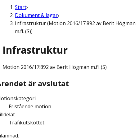
Start
Dokument & lagar
Infrastruktur (Motion 2016/17:892 av Berit Högman
m.fl. (S))
Infrastruktur
Motion
2016/17:892 av Berit Högman m.fl. (S)
Ärendet är avslutat
otionskategori
Fristående motion
illdelat
Trafikutskottet
nlämnad
: