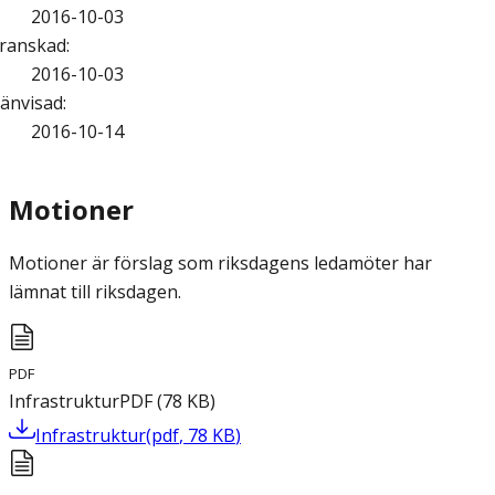
2016-10-03
ranskad
:
2016-10-03
änvisad
:
2016-10-14
Motioner
Motioner är förslag som riksdagens ledamöter har
lämnat till riksdagen.
PDF
Infrastruktur
PDF
(
78
KB
)
Infrastruktur
(
pdf
,
78
KB
)