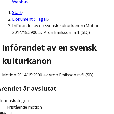
Webb-tv
Start
Dokument & lagar
Införandet av en svensk kulturkanon (Motion
2014/15:2900 av Aron Emilsson m.fl. (SD))
Införandet av en svensk
kulturkanon
Motion
2014/15:2900 av Aron Emilsson m.fl. (SD)
Ärendet är avslutat
otionskategori
Fristående motion
illdelat