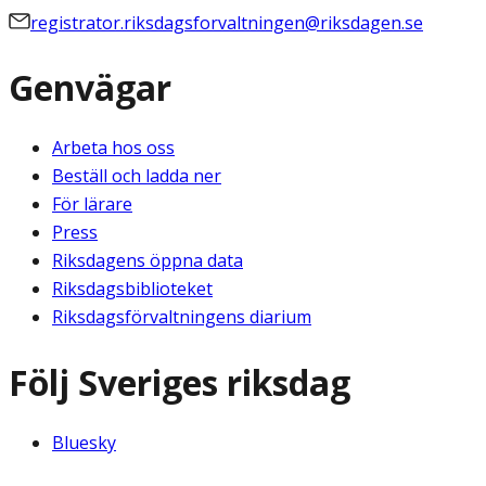
registrator.riksdagsforvaltningen@riksdagen.se
Genvägar
Arbeta hos oss
Beställ och ladda ner
För lärare
Press
Riksdagens öppna data
Riksdagsbiblioteket
Riksdagsförvaltningens diarium
Följ Sveriges riksdag
Bluesky