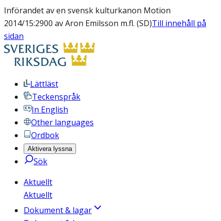
Införandet av en svensk kulturkanon Motion
2014/15:2900 av Aron Emilsson m.fl. (SD)
Till innehåll på
sidan
Lättläst
Teckenspråk
In English
Other languages
Ordbok
Aktivera lyssna
Sök
Aktuellt
Aktuellt
Dokument & lagar