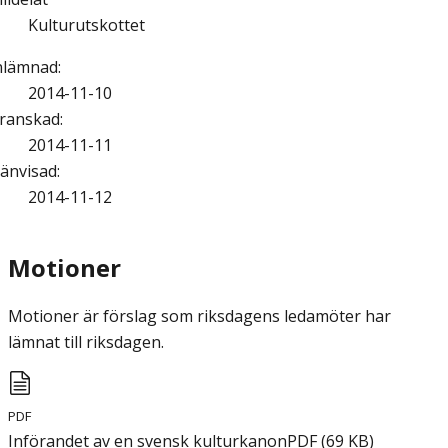
Kulturutskottet
nlämnad
:
2014-11-10
ranskad
:
2014-11-11
änvisad
:
2014-11-12
Motioner
Motioner är förslag som riksdagens ledamöter har
lämnat till riksdagen.
PDF
Införandet av en svensk kulturkanon
PDF
(
69
KB
)